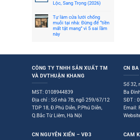
Mệnh
Lộc, Sang Trọng (2026)
Hỏa
Không
Hợp
có
Màu
Tự làm cửa lưới chống
bình
Gì?
luận
Hướng
muỗi tại nhà: Đừng để “tiền
ở
Dẫn
Mệnh
mất tật mang” vì 5 sai lầm
Chọn
Kim
Rèm
này
Hợp
Cửa
Màu
Kích
Không
Gì?
Hoạt
có
Cách
Tài
bình
Phối
Lộc
luận
Rèm
(2026
ở
Cửa
Tự
Hút
làm
Tài
cửa
CÔNG TY TNHH SẢN XUẤT TM
CN BA
Lộc,
lưới
Sang
chống
VÀ DVTHUẬN KHANG
Trọng
muỗi
(2026)
tại
Số 32,
nhà:
Đừng
MST: 0108944839
Ba Đình
để
“tiền
Địa chỉ : Số nhà 7B, ngõ 259/67/12
SĐT : 
mất
tật
TDP 18, Đ.Phú Diễn, P.Phú Diễn,
Email:
mang”
vì
Q.Bắc Từ Liêm, Hà Nội
Websit
5
sai
lầm
này
CN NGUYỄN XIỂN – VĐ3
CAM K