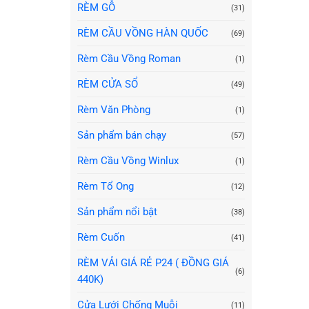
RÈM GỖ
(31)
RÈM CẦU VỒNG HÀN QUỐC
(69)
Rèm Cầu Vồng Roman
(1)
RÈM CỬA SỔ
(49)
Rèm Văn Phòng
(1)
Sản phẩm bán chạy
(57)
Rèm Cầu Vồng Winlux
(1)
Rèm Tổ Ong
(12)
Sản phẩm nổi bật
(38)
Rèm Cuốn
(41)
RÈM VẢI GIÁ RẺ P24 ( ĐỒNG GIÁ
(6)
440K)
Cửa Lưới Chống Muỗi
(11)