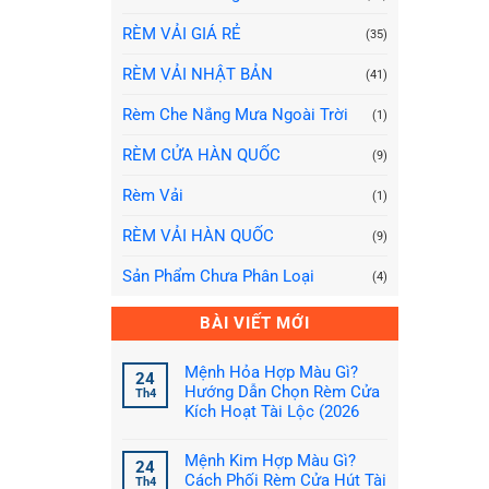
RÈM VẢI GIÁ RẺ
(35)
RÈM VẢI NHẬT BẢN
(41)
Rèm Che Nắng Mưa Ngoài Trời
(1)
RÈM CỬA HÀN QUỐC
(9)
Rèm Vải
(1)
RÈM VẢI HÀN QUỐC
(9)
Sản Phẩm Chưa Phân Loại
(4)
BÀI VIẾT MỚI
Mệnh Hỏa Hợp Màu Gì?
24
Hướng Dẫn Chọn Rèm Cửa
Th4
Kích Hoạt Tài Lộc (2026
Không
có
Mệnh Kim Hợp Màu Gì?
bình
24
luận
Cách Phối Rèm Cửa Hút Tài
Th4
ở