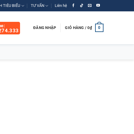
 TIÊU BIỂU
TƯ VẤN
Liên hệ
ne:
0
ĐĂNG NHẬP
GIỎ HÀNG /
0
₫
274.333