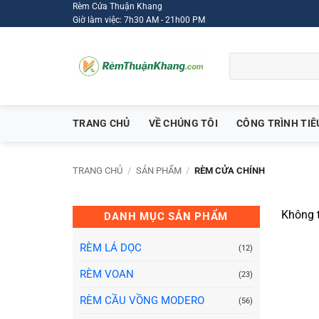
Bỏ
Rèm Cửa Thuận Khang
Giờ làm việc: 7h30 AM - 21h00 PM
qua
nội
Tìm
dung
kiếm:
TRANG CHỦ
VỀ CHÚNG TÔI
CÔNG TRÌNH TIÊ
TRANG CHỦ
/
SẢN PHẨM
/
RÈM CỬA CHÍNH
Không t
DANH MỤC SẢN PHẨM
RÈM LÁ DỌC
(12)
RÈM VOAN
(23)
RÈM CẦU VỒNG MODERO
(56)