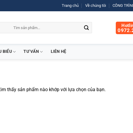
Trang chủ
Về chúng tôi
CÔNG TRÌNH
Hotli
0972.
U BIỂU
TƯ VẤN
LIÊN HỆ
ìm thấy sản phẩm nào khớp với lựa chọn của bạn.