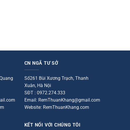
CN NGÃ TƯ SỞ
 Quang
Số261 Bùi Xương Trạch, Thanh
Xuân, Hà Nội
SĐT : 0972.274.333
il.com
Email: RemThuanKhang@gmail.com
om
Website: RemThuanKhang.com
KẾT NỐI VỚI CHÚNG TÔI