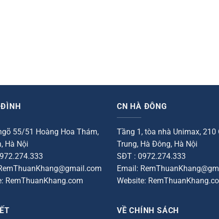
 ĐÌNH
CN HÀ ĐÔNG
 ngõ 55/51 Hoàng Hoa Thám,
Tầng 1, tòa nhà Unimax, 210
, Hà Nội
Trung, Hà Đông, Hà Nội
0972.274.333
SĐT : 0972.274.333
 RemThuanKhang@gmail.com
Email: RemThuanKhang@gma
e: RemThuanKhang.com
Website: RemThuanKhang.c
ẾT
VỀ CHÍNH SÁCH