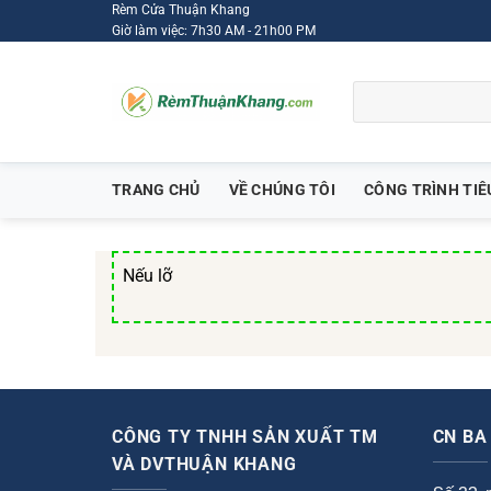
Bỏ
Rèm Cửa Thuận Khang
Giờ làm việc: 7h30 AM - 21h00 PM
qua
nội
Tìm
dung
kiếm:
TRANG CHỦ
VỀ CHÚNG TÔI
CÔNG TRÌNH TIÊ
Nếu lỡ
CÔNG TY TNHH SẢN XUẤT TM
CN BA
VÀ DVTHUẬN KHANG