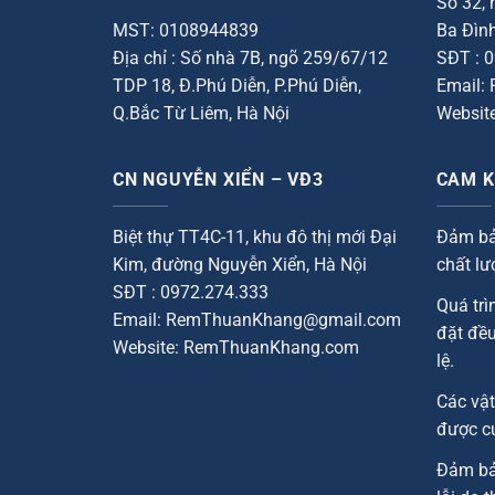
Số 32,
MST: 0108944839
Ba Đình
Địa chỉ : Số nhà 7B, ngõ 259/67/12
SĐT : 
TDP 18, Đ.Phú Diễn, P.Phú Diễn,
Email:
Q.Bắc Từ Liêm, Hà Nội
Websit
CN NGUYỄN XIỂN – VĐ3
CAM K
Biệt thự TT4C-11, khu đô thị mới Đại
Đảm bảo
Kim, đường Nguyễn Xiển, Hà Nội
chất lư
SĐT : 0972.274.333
Quá trì
Email: RemThuanKhang@gmail.com
đặt đều
Website: RemThuanKhang.com
lệ.
Các vật
được c
Đảm bả