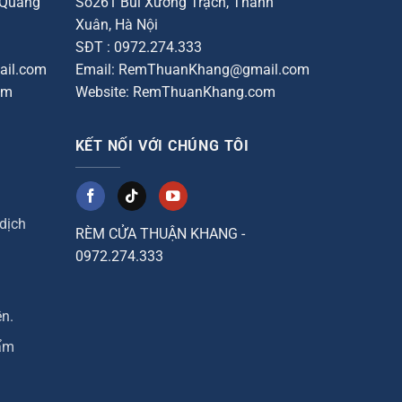
 Quang
Số261 Bùi Xương Trạch, Thanh
Xuân, Hà Nội
SĐT : 0972.274.333
il.com
Email: RemThuanKhang@gmail.com
om
Website: RemThuanKhang.com
KẾT NỐI VỚI CHÚNG TÔI
 dịch
RÈM CỬA THUẬN KHANG -
0972.274.333
ền.
ẩm