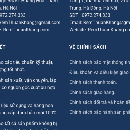
 ngõ 55/51 Hoàng Hoa Thám,
Tầng 1, tòa nhà Unimax, 210
, Hà Nội
Trung, Hà Đông, Hà Nội
0972.274.333
SĐT : 0972.274.333
 RemThuanKhang@gmail.com
Email: RemThuanKhang@gma
e: RemThuanKhang.com
Website: RemThuanKhang.c
ẾT
VỀ CHÍNH SÁCH
 các tiêu chuẩn kỹ thuật,
Chính sách bảo mật thông tin
ợng tốt nhất.
Điều khoản và điều kiện giao
nh sản xuất, vận chuyển, lắp
Chính sách thanh toán.
 có nguồn gốc xuất xứ hợp
Chính sách giao hàng.
Chính sách đổi trả và hoàn ti
 liệu sử dụng và hàng hoá
Chính sách bảo hành sản ph
ung cấp đảm bảo mới 100%.
o tất cả sản phẩm không bị