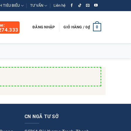
 TIÊU BIỂU
TƯ VẤN
Liên hệ
ne:
0
ĐĂNG NHẬP
GIỎ HÀNG /
0
₫
274.333
CN NGÃ TƯ SỞ