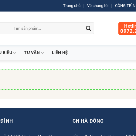
Trang chủ
Về chúng tôi
CÔNG TRÌNH
Hotli
0972.
U BIỂU
TƯ VẤN
LIÊN HỆ
 ĐÌNH
CN HÀ ĐÔNG