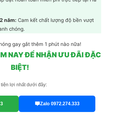
 2 năm:
Cam kết chất lượng độ bền vượt
hanh chóng.
nóng gay gắt thêm 1 phút nào nữa!
ÔM NAY ĐỂ NHẬN ƯU ĐÃI ĐẶC
BIỆT!
tiện lợi nhất dưới đây:
3
Zalo 0972.274.333
 đẹp mã NC-203 số lượng