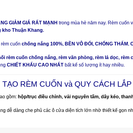
NG GIẢM GIÁ RẤT MẠNH
trong mùa hè năm nay. Rèm cuốn v
ng kho Thuận Khang.
i rèm cuốn
chống nắng 100%, BỀN VÔ ĐỐI, CHỐNG THẤM
,
hối rèm cuốn chống nắng,
rèm văn phòng, rèm lá dọc, rèm c
ởng
CHIẾT KHẨU CAO NHẤT
bất kể số lượng ít hay nhiều.
 TẠO RÈM CUỐN và QUY CÁCH LẮP
bao gồm:
hộp/trục điều chỉnh, vải nguyên tấm, dây kéo, than
ng dễ dàng che phủ các ô cửa diện tích lớn nhờ thiết kế gọn nh