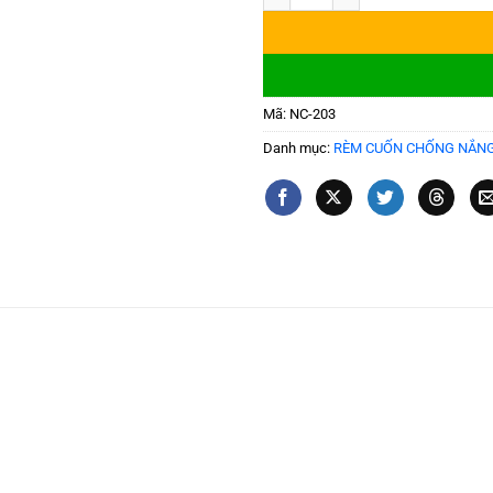
Mã:
NC-203
Danh mục:
RÈM CUỐN CHỐNG NẮN