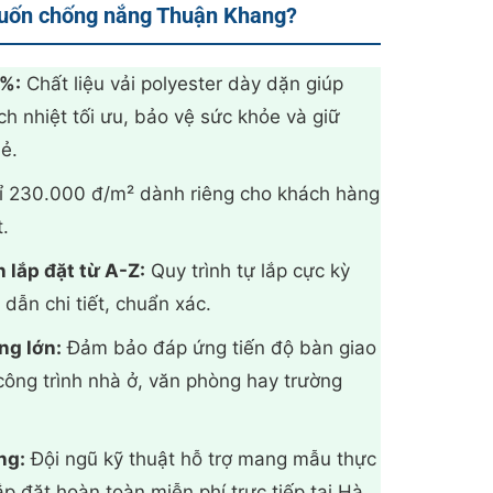
cuốn chống nắng Thuận Khang?
0.000₫.
0%:
Chất liệu vải polyester dày dặn giúp
ch nhiệt tối ưu, bảo vệ sức khỏe và giữ
ẻ.
 230.000 đ/m² dành riêng cho khách hàng
t.
 lắp đặt từ A-Z:
Quy trình tự lắp cực kỳ
 dẫn chi tiết, chuẩn xác.
ng lớn:
Đảm bảo đáp ứng tiến độ bàn giao
ông trình nhà ở, văn phòng hay trường
ng:
Đội ngũ kỹ thuật hỗ trợ mang mẫu thực
ắp đặt hoàn toàn miễn phí trực tiếp tại Hà