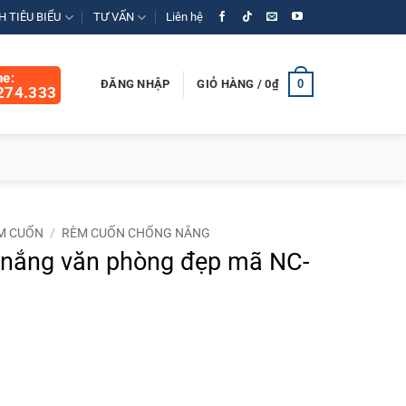
 TIÊU BIỂU
TƯ VẤN
Liên hệ
ne:
0
ĐĂNG NHẬP
GIỎ HÀNG /
0
₫
274.333
M CUỐN
/
RÈM CUỐN CHỐNG NẮNG
nắng văn phòng đẹp mã NC-
á
ện