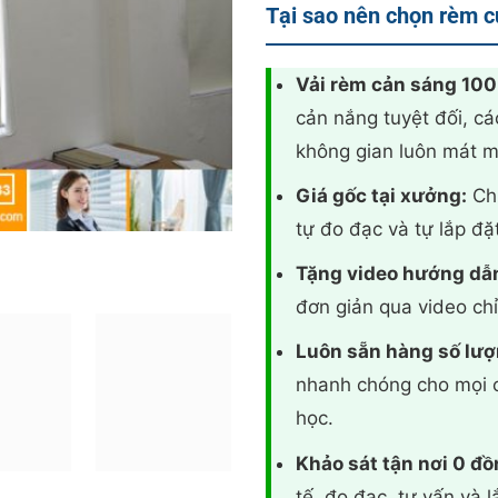
Tại sao nên chọn rèm 
23
Vải rèm cản sáng 10
cản nắng tuyệt đối, cá
không gian luôn mát m
Giá gốc tại xưởng:
Chỉ
tự đo đạc và tự lắp đặ
Tặng video hướng dẫn
đơn giản qua video chỉ
Luôn sẵn hàng số lượ
nhanh chóng cho mọi c
học.
Khảo sát tận nơi 0 đồ
tế, đo đạc, tư vấn và l