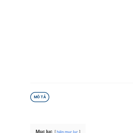
MÔ TẢ
Mục lục
hiện mục lục