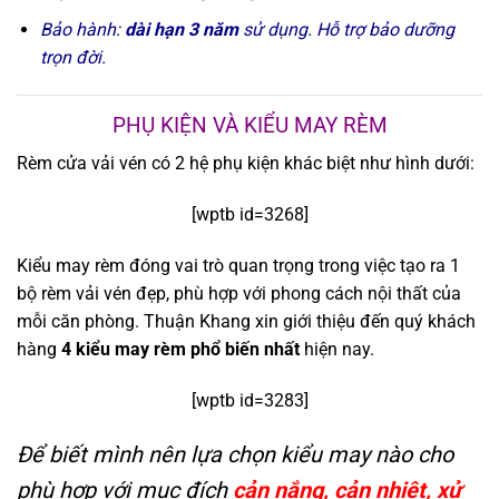
Bảo hành:
dài hạn 3 năm
sử dụng. Hỗ trợ bảo dưỡng
trọn đời.
PHỤ KIỆN VÀ KIỂU MAY RÈM
Rèm cửa vải vén có 2 hệ phụ kiện khác biệt như hình dưới:
[wptb id=3268]
Kiểu may rèm đóng vai trò quan trọng trong việc tạo ra 1
bộ rèm vải vén đẹp, phù hợp với phong cách nội thất của
mỗi căn phòng. Thuận Khang xin giới thiệu đến quý khách
hàng
4 kiểu may rèm phổ biến nhất
hiện nay.
[wptb id=3283]
Để biết mình nên lựa chọn kiểu may nào cho
phù hợp với mục đích
cản nắng, cản nhiệt, xử