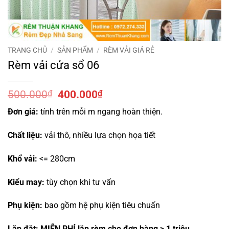
TRANG CHỦ
/
SẢN PHẨM
/
RÈM VẢI GIÁ RẺ
Rèm vải cửa sổ 06
Giá
Giá
500.000
₫
400.000
₫
gốc
hiện
Đơn giá:
tính trên mỗi m ngang hoàn thiện.
là:
tại
500.000₫.
là:
Chất liệu:
vải thô, nhiều lựa chọn họa tiết
400.000₫.
Khổ vải:
<= 280cm
Kiểu may:
tùy chọn khi tư vấn
Phụ kiện:
bao gồm hệ phụ kiện tiêu chuẩn
Lắp đặt:
MIỄN PHÍ lắp rèm cho đơn hàng > 1 triệu.