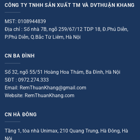
sao
sao
CÔNG TY TNHH SẢN XUẤT TM VÀ DVTHUẬN KHANG
MST: 0108944839
Địa chỉ : Số nhà 7B, ngõ 259/67/12 TDP 18, Đ.Phú Diễn,
P.Phú Diễn, Q.Bắc Từ Liêm, Hà Nội
CN BA ĐÌNH
Số 32, ngõ 55/51 Hoàng Hoa Thám, Ba Đình, Hà Nội
SĐT : 0972.274.333
Email: RemThuanKhang@gmail.com
Website: RemThuanKhang.com
CN HÀ ĐÔNG
Tầng 1, tòa nhà Unimax, 210 Quang Trung, Hà Đông, Hà
Nội