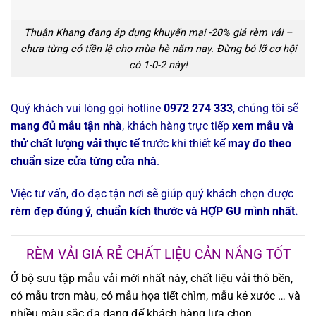
Thuận Khang đang áp dụng khuyến mại -20% giá rèm vải –
chưa từng có tiền lệ cho mùa hè năm nay. Đừng bỏ lỡ cơ hội
có 1-0-2 này!
Quý khách vui lòng gọi hotline
0972 274 333
, chúng tôi sẽ
mang đủ mẫu tận nhà
, khách hàng trực tiếp
xem mẫu và
thử chất lượng vải thực tế
trước khi thiết kế
may đo theo
chuẩn size cửa từng cửa nhà
.
Việc tư vấn, đo đạc tận nơi sẽ giúp quý khách chọn được
rèm đẹp đúng ý, chuẩn kích thước và HỢP GU mình nhất.
RÈM VẢI GIÁ RẺ CHẤT LIỆU CẢN NẮNG TỐT
Ở bộ sưu tập mẫu vải mới nhất này, chất liệu vải thô bền,
có mẫu trơn màu, có mẫu họa tiết chìm, mẫu kẻ xước … và
nhiều màu sắc đa dạng để khách hàng lựa chọn.