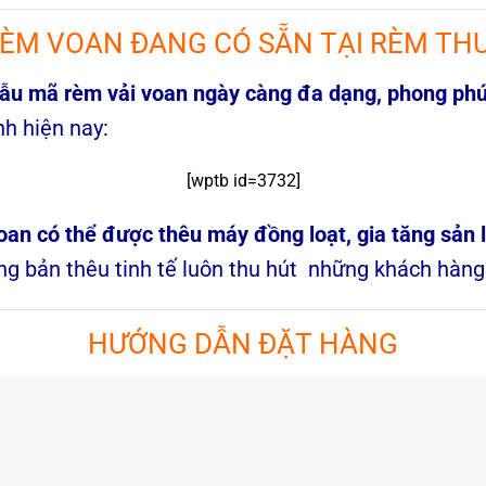
RÈM VOAN ĐANG CÓ SẴN TẠI RÈM T
ẫu mã rèm vải voan ngày càng đa dạng, phong ph
nh hiện nay:
[wptb id=3732]
oan có thể được thêu máy đồng loạt, gia tăng sản l
ững bản thêu tinh tế luôn thu hút những khách hà
HƯỚNG DẪN ĐẶT HÀNG