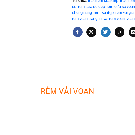
Từ khóa:
mẫu rèm cửa đẹp
,
mau rem
sổ
,
rèm cửa sổ đẹp
,
rèm cửa sổ voan
chống nắng
,
rèm vải đẹp
,
rèm vải giá 
rèm voan trang trí
,
vải rèm voan
,
voan
RÈM VẢI VOAN