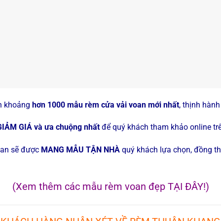
ẵn khoảng
hơn 1000 mẫu rèm cửa vải voan mới nhất
, thịnh hành
ẢM GIÁ và ưa chuộng nhất
để quý khách tham khảo online trê
voan sẽ được
MANG MẪU TẬN NHÀ
quý khách lựa chọn, đồng th
(Xem thêm các mẫu rèm voan đẹp
TẠI ĐÂY!
)