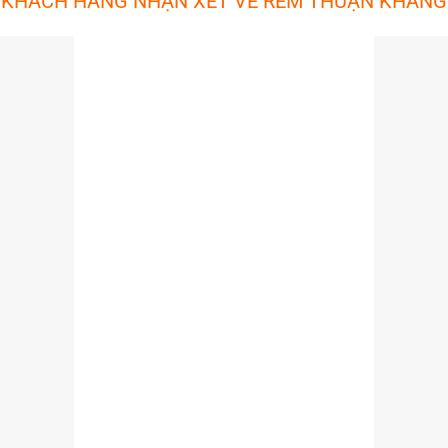
KHÁCH HÀNG NHẬN XÉT VỀ RÈM THUẬN KHANG