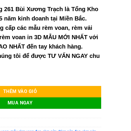
g 261 B
ùi Xương Tr
ạch l
à T
ổng Kho
5 năm kinh doanh t
ại Miền Bắc.
g c
ấp c
ác m
ẫu r
èm voan, rèm v
ải
 rèm voan in 3D M
ẪU MỚI NHẤT với
CAO NHẤT
đ
ến tay kh
ách hàng.
h
úng tôi đ
ể
đư
ợc T
Ư V
ẤN NGAY chu
ố lượng
THÊM VÀO GIỎ
MUA NGAY