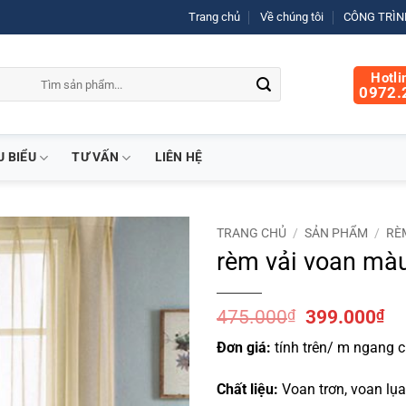
Trang chủ
Về chúng tôi
CÔNG TRÌNH
Hotli
0972.
U BIỂU
TƯ VẤN
LIÊN HỆ
TRANG CHỦ
/
SẢN PHẨM
/
RÈ
rèm vải voan mà
Giá
Gi
475.000
₫
399.000
₫
gốc
hi
Đơn giá:
tính trên/ m ngang c
là:
tại
475.000₫.
là:
Chất liệu:
Voan trơn, voan lụa,
39