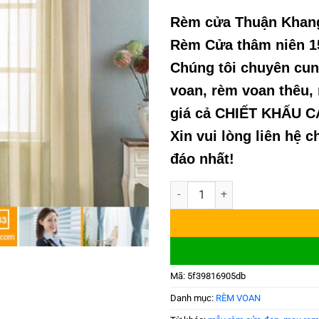
Rèm c
ửa Thuận Khan
R
èm C
ửa th
âm niên 1
Ch
úng tôi chuyên cun
voan, r
èm voan thêu,
gi
á c
ả CHIẾT KHẤU 
Xin vui lòng liên h
ệ c
đáo nh
ất!
rèm vải voan màu vàng be đẹp s
Mã:
5f39816905db
Danh mục:
RÈM VOAN