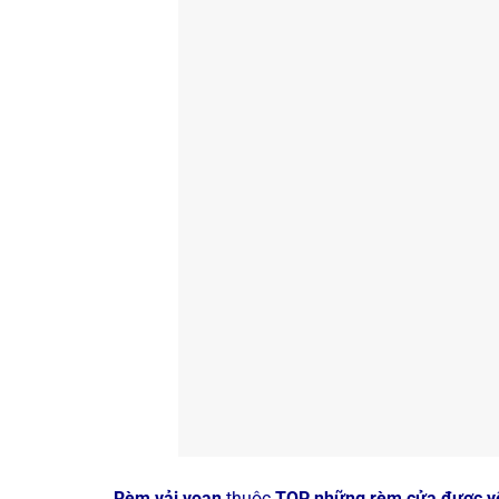
Rèm vải voan
thuộc
TOP những rèm cửa được yê