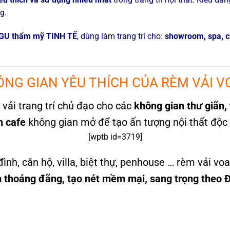
g.
GU thẩm mỹ TINH TẾ
, dùng làm trang trí cho:
showroom, spa, c
NG GIAN YÊU THÍCH CỦA RÈM VẢI 
ải trang trí chủ đạo cho các
không gian thư giãn, 
n cafe
không gian mở để tạo ấn tượng nội thất độc
[wptb id=3719]
ình, căn hộ, villa, biệt thự, penhouse … rèm vải vo
 thoáng đãng, tạo nét mềm mại, sang trọng theo Đ