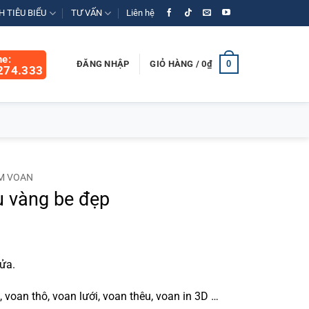
 TIÊU BIỂU
TƯ VẤN
Liên hệ
ne:
0
ĐĂNG NHẬP
GIỎ HÀNG /
0
₫
274.333
M VOAN
u vàng be đẹp
á
ện
ửa.
 voan thô, voan lưới, voan thêu, voan in 3D …
9.000₫.