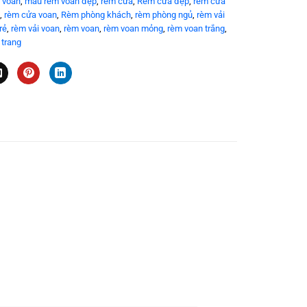
 voan
,
mẫu rèm voan đẹp
,
rèm cửa
,
Rèm cửa đẹp
,
rèm cứa
,
rèm cửa voan
,
Rèm phòng khách
,
rèm phòng ngủ
,
rèm vải
rẻ
,
rèm vải voan
,
rèm voan
,
rèm voan mỏng
,
rèm voan trắng
,
 trang