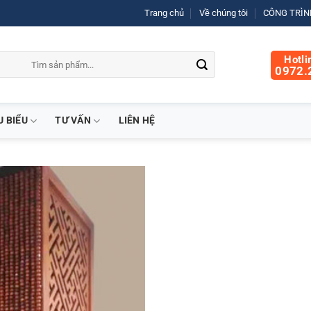
Trang chủ
Về chúng tôi
CÔNG TRÌNH
Hotli
0972.
U BIỂU
TƯ VẤN
LIÊN HỆ