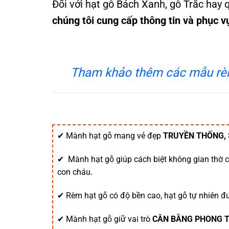
Đối với hạt gỗ Bách Xanh, gỗ Trắc hay 
chúng tôi cung cấp thông tin và phục v
Tham khảo thêm các mẫu rèm 
✔ Mành hạt gỗ mang vẻ đẹp
TRUYỀN THỐNG,
✔ Mành hạt gỗ giúp cách biệt không gian thờ cú
con cháu.
✔ Rèm hạt gỗ có độ bền cao, hạt gỗ tự nhiên đ
✔ Mành hạt gỗ giữ vai trò
CÂN BẰNG PHONG 