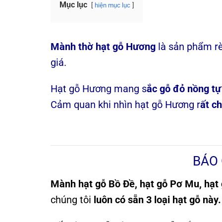
Mục lục
hiện mục lục
Mành thờ hạt gỗ Hương
là sản phẩm rè
giá.
Hạt gỗ Hương mang s
ắc gỗ đỏ nồng tự
Cảm quan khi nhìn hạt gỗ Hương r
ất c
BÁO
Mành hạt gỗ Bồ Đề, hạt gỗ Pơ Mu, hạt
chúng tôi
luôn có sẵn 3 loại hạt gỗ này.