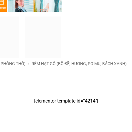
M PHÒNG THỜ)
/
RÈM HẠT GỖ (BỒ ĐỀ, HƯƠNG, PƠ MU, BÁCH XANH)
[elementor-template id=”4214″]