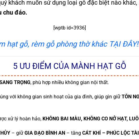
quý khách muốn sử dụng loại gỗ đặc biệt nào khác, 
ụ chu đáo.
[wptb id=3936]
hạt gỗ, rèm gỗ phòng thờ khác TẠI ĐÂY!!
5 ƯU ĐIỂM CỦA MÀNH HẠT GỖ
 SANG TRỌNG
, phù hợp nhiều không gian nội thất.
ng với không gian sinh hoạt của gia đình, giúp gìn giữ
TÔN N
ược xử lý hoàn hảo,
KHÔNG BAI MÀU, KHÔNG CO NỞ HẠT, LU
THỦY
– giữ
GIA ĐẠO BÌNH AN
– tăng
CÁT KHÍ – PHÚC LỘC TÀI