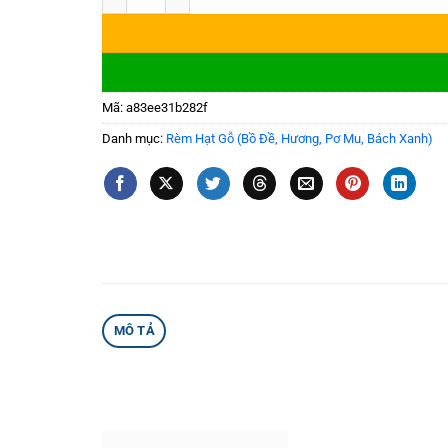
Mã:
a83ee31b282f
Danh mục:
Rèm Hạt Gỗ (Bồ Đề, Hương, Pơ Mu, Bách Xanh)
MÔ TẢ