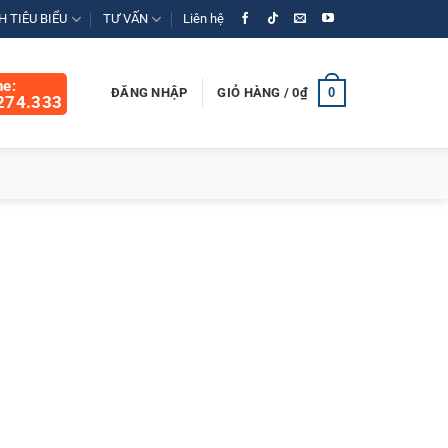
 TIÊU BIỂU
TƯ VẤN
Liên hệ
ne:
0
ĐĂNG NHẬP
GIỎ HÀNG /
0
₫
274.333