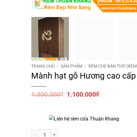
TRANG CHỦ
/
SẢN PHẨM
/
RÈM CHE BÀN THỜ (RÈ
Mành hạt gỗ Hương cao cấp
Giá
Giá
1.300.000
₫
1.100.000
₫
gốc
hiện
là:
tại
1.300.000₫.
là:
1.100.000₫.
Mành hạt gỗ Hương cao cấp số lượng