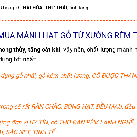
u không khí
HÀI HÒA, THƯ THÁI
, tĩnh lặng.
 MUA MÀNH HẠT GỖ TỪ XƯỞNG RÈM
hong thủy, tăng cát khí;
vậy nên, chất lượng mành 
dụng tốt nhất:
ử dụng gỗ nhái, gỗ kém chất lượng, GỖ ĐƯỢC THAN
 trọng sẽ rất RẮN CHẮC, BÓNG HẠT, ĐỀU MÀU, đều s
hững đơn vị UY TÍN, có THỢ ĐAN RÈM LÀNH NGHỀ, 
I, SẮC NÉT, TINH TẾ.