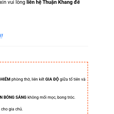
xin vui lòng
liên hệ Thuận Khang để
!
GHIÊM
phòng thờ, liên kết
GIA ĐỘ
giữa tổ tiên và
ÔN BÓNG SÁNG
không mối mọc, bong tróc.
cho gia chủ.