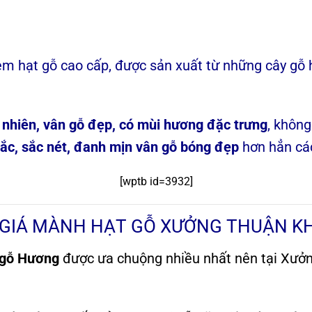
m hạt gỗ cao cấp, được sản xuất từ những cây gỗ 
 nhiên, vân gỗ đẹp, có mùi hương đặc trưng
, không
hắc, sắc nét, đanh mịn vân gỗ bóng đẹp
hơn hẳn các
[wptb id=3932]
 GIÁ MÀNH HẠT GỖ XƯỞNG THUẬN K
 gỗ Hương
được ưa chuộng nhiều nhất nên tại Xưở