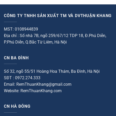
hạng
hạng
410.000₫.
là:
836.000₫.
là:
0
0
00₫.
350.000₫.
750.000
5
5
sao
sao
CÔNG TY TNHH SẢN XUẤT TM VÀ DVTHUẬN KHANG
MST: 0108944839
Địa chỉ : Số nhà 7B, ngõ 259/67/12 TDP 18, Đ.Phú Diễn,
P.Phú Diễn, Q.Bắc Từ Liêm, Hà Nội
CN BA ĐÌNH
Số 32, ngõ 55/51 Hoàng Hoa Thám, Ba Đình, Hà Nội
SĐT : 0972.274.333
Email: RemThuanKhang@gmail.com
Website: RemThuanKhang.com
CN HÀ ĐÔNG