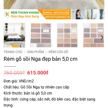
TRANG CHỦ
/
SẢN PHẨM
/
RÈM CỬA SỔ
Rèm gỗ sồi Nga đẹp bản 5,0 cm
Giá
Giá
760.000
₫
615.000
₫
gốc
hiện
Đơn giá: VND/m2
là:
tại
Chất liệu: Gỗ Sồi Nga tự nhiên cao cấp
760.000₫.
là:
615.000₫.
Kích thước: bản lá gỗ 5,0 cm
Đặc tính: cứng cáp, sắc nét, độ bền cao, đặc biệt sang
trọng