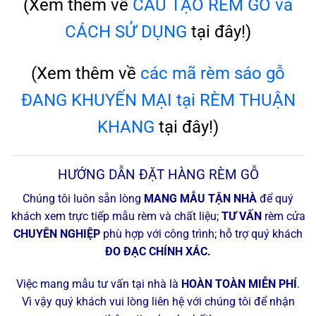
(Xem thêm về
CẤU TẠO RÈM GỖ và
CÁCH SỬ DỤNG
tại đây!)
(Xem thêm về
các mã rèm sáo gỗ
ĐANG KHUYẾN MẠI tại RÈM THUẬN
KHANG
tại đây!)
HƯỚNG DẪN ĐẶT HÀNG RÈM GỖ
Chúng tôi luôn sẵn lòng
MANG MẪU TẬN NHÀ
để quý
khách xem trực tiếp mẫu rèm và chất liệu;
TƯ VẤN
rèm cửa
CHUYÊN NGHIỆP
phù hợp với công trình; hỗ trợ quý khách
ĐO ĐẠC CHÍNH XÁC.
Việc mang mẫu tư vấn tại nhà là
HOÀN TOÀN MIỄN PHÍ
.
Vì vậy quý khách vui lòng liên hệ với chúng tôi để nhận