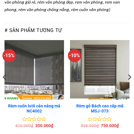
văn phòng giá r
ẻ, r
èm văn phòng đ
ẹp, rem v
ăn phòng, rem van
phong, rèm văn phòng ch
ống nắng, r
èm cu
ốn v
ăn phòng)
# SẢN PHẨM TƯƠNG TỰ
-15%
-10%
Rèm cuốn lưới cản nắng mã
Rèm gỗ Bách cao cấp mã
NC4002
MSJ-073
Giá
Giá
Giá
Giá
410.000
₫
350.000
₫
836.000
₫
750.000
₫
Được
Được
gốc
hiện
gốc
hiện
xếp
xếp
là:
tại
là:
tại