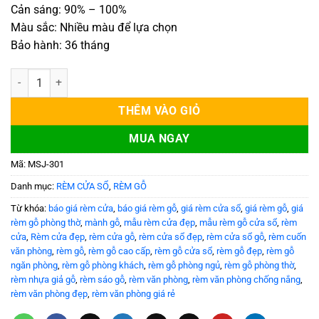
Cản sáng: 90% – 100%
Màu sắc: Nhiều màu để lựa chọn
Bảo hành: 36 tháng
Rèm gỗ sồi Nga đẹp bản 5,0 cm số lượng
THÊM VÀO GIỎ
MUA NGAY
Mã:
MSJ-301
Danh mục:
RÈM CỬA SỔ
,
RÈM GỖ
Từ khóa:
báo giá rèm cửa
,
báo giá rèm gỗ
,
giá rèm cửa sổ
,
giá rèm gỗ
,
giá
rèm gỗ phòng thờ
,
mành gỗ
,
mẫu rèm cửa đẹp
,
mẫu rèm gỗ cửa sổ
,
rèm
cửa
,
Rèm cửa đẹp
,
rèm cửa gỗ
,
rèm cửa sổ đẹp
,
rèm cửa sổ gỗ
,
rèm cuốn
văn phòng
,
rèm gỗ
,
rèm gỗ cao cấp
,
rèm gỗ cửa sổ
,
rèm gỗ đẹp
,
rèm gỗ
ngăn phòng
,
rèm gỗ phòng khách
,
rèm gỗ phòng ngủ
,
rèm gỗ phòng thờ
,
rèm nhựa giả gỗ
,
rèm sáo gỗ
,
rèm văn phòng
,
rèm văn phòng chống nắng
,
rèm văn phòng đẹp
,
rèm văn phòng giá rẻ