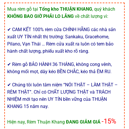
Mua rèm gỗ tại
Tổng kho THUẬN KHANG
, quý khách
KHÔNG BAO GIỜ PHẢI LO LẮNG
về chất lượng vì:
✔ CAM KẾT 100% rèm cửa CHÍNH HÃNG các nhà sản
xuất UY TÍN nhất thị trường: Sankaku, Gracehome,
Pilano, Vạn Thái … Rèm cửa xuất ra luôn có tem bảo
hành chất lượng, phiếu xuất kho rõ ràng.
✔ Rèm gỗ BẢO HÀNH 36 THÁNG, không cong vênh,
không mối mọt, dây kéo BỀN CHẮC, kéo thả ÊM RU.
✔ Chúng tôi luôn tâm niệm “NÓI THẬT – LÀM THẬT –
RÈM THẬT”. Chỉ có CHẤT LƯỢNG THẬT và TRÁCH
NHIỆM mới tạo nên UY TÍN bền vững của THUẬN
KHANG 15 năm nay.
-15%
Hiện nay, Rèm Thuận Khang
ĐANG GIẢM GIÁ