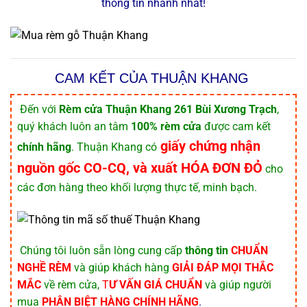
thông tin nhanh nhất!
CAM KẾT CỦA THUẬN KHANG
️ Đến với
Rèm cửa Thuận Khang 261 Bùi Xương Trạch
,
quý khách luôn an tâm
100% rèm cửa
được cam kết
giấy chứng nhận
chính hãng
. Thuận Khang có
nguồn gốc CO-CQ, và xuất HÓA ĐƠN ĐỎ
cho
các đơn hàng theo khối lượng thực tế, minh bạch.
️ Chúng tôi luôn sẵn lòng cung cấp
thông tin
CHUẨN
NGHỀ RÈM
và giúp khách hàng
GIẢI ĐÁP MỌI THẮC
MẮC
về rèm cửa,
T
Ư VẤN GIÁ CHUẨN
và giúp người
mua
PHÂN BIỆT HÀNG CHÍNH HÃNG
.