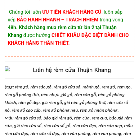
️ Chúng tôi luôn
ƯU TIÊN KHÁCH HÀNG CŨ
, luôn sắp
xếp
BẢO HÀNH NHANH – TRÁCH NHIỆM
trong vòng
48h.
Khách hàng mua rèm cửa từ lần 2
tại Thuận
Khang
được hưởng
CHIẾT KHẤU ĐẶC BIỆT DÀNH CHO
KHÁCH HÀNG THÂN THIẾT.
(tag: rèm g
ỗ, r
èm sáo g
ỗ, r
èm g
ỗ cửa sổ, m
ành g
ỗ, rem gỗ, rem go,
r
èm g
ỗ ph
òng th
ờ, r
èm nh
ựa giả gỗ, r
èm c
ửa gỗ, r
èm g
ỗ ph
òng
khách, rèm g
ỗ
đ
ẹp, gi
á rèm g
ỗ, gi
á rèm g
ỗ ph
òng th
ờ, r
èm c
ửa sổ
gỗ, r
èm g
ỗ cao cấp, r
èm g
ỗ ph
òng ng
ủ, r
èm g
ỗ ng
ăn phòng.
Mẫu r
èm g
ỗ cửa sổ, b
áo giá rèm g
ỗ, r
èm c
ửa, rem cua, b
áo giá rèm
c
ửa, gi
á rèm c
ửa sổ, r
èm c
ửa sổ gỗ, r
èm c
ửa
đ
ẹp, r
èm c
ửa dep, mẫu
r
èm c
ửa
đ
ẹp, r
èm c
ửa sổ
đ
ẹp
, rèm văn phòng, rèm van phong, rèm