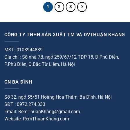
0
0
660.000₫.
680.000
1
2
3
5
5
sao
sao
CÔNG TY TNHH SẢN XUẤT TM VÀ DVTHUẬN KHANG
MST: 0108944839
Địa chỉ : Số nhà 7B, ngõ 259/67/12 TDP 18, Đ.Phú Diễn,
P.Phú Diễn, Q.Bắc Từ Liêm, Hà Nội
CN BA ĐÌNH
Số 32, ngõ 55/51 Hoàng Hoa Thám, Ba Đình, Hà Nội
SĐT : 0972.274.333
Email: RemThuanKhang@gmail.com
Website: RemThuanKhang.com