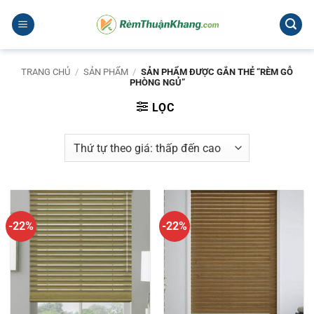
Bỏ
qua
nội
dung
TRANG CHỦ
/
SẢN PHẨM
/
SẢN PHẨM ĐƯỢC GẮN THẺ “RÈM GỖ
PHÒNG NGỦ”
LỌC
-22%
-22%