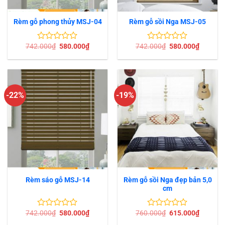
Rèm gỗ phong thủy MSJ-04
Rèm gỗ sồi Nga MSJ-05
Giá
Giá
Giá
Giá
742.000
₫
580.000
₫
742.000
₫
580.000
₫
Được
Được
gốc
hiện
gốc
hiện
xếp
xếp
là:
tại
là:
tại
hạng
hạng
742.000₫.
là:
742.000₫.
là:
0
0
580.000₫.
580.000
5
5
sao
sao
-22%
-19%
Rèm gỗ sồi Nga đẹp bản 5,0
Rèm sáo gỗ MSJ-14
cm
Giá
Giá
Giá
Giá
742.000
₫
580.000
₫
760.000
₫
615.000
₫
Được
Được
gốc
hiện
gốc
hiện
xếp
xếp