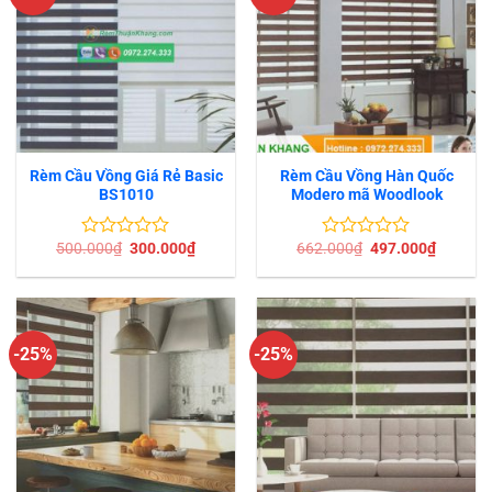
Rèm Cầu Vồng Giá Rẻ Basic
Rèm Cầu Vồng Hàn Quốc
BS1010
Modero mã Woodlook
Giá
Giá
Giá
Giá
500.000
₫
300.000
₫
662.000
₫
497.000
₫
Được
Được
gốc
hiện
gốc
hiện
xếp
xếp
là:
tại
là:
tại
hạng
hạng
500.000₫.
là:
662.000₫.
là:
0
0
300.000₫.
497.000
5
5
sao
sao
-25%
-25%