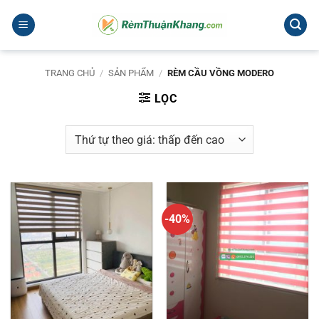
Bỏ
qua
nội
dung
TRANG CHỦ
/
SẢN PHẨM
/
RÈM CẦU VỒNG MODERO
LỌC
-40%