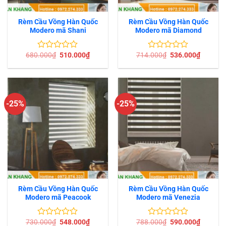
Rèm Cầu Vồng Hàn Quốc
Rèm Cầu Vồng Hàn Quốc
Modero mã Shani
Modero mã Diamond
Giá
Giá
Giá
Giá
680.000
₫
510.000
₫
714.000
₫
536.000
₫
Được
Được
gốc
hiện
gốc
hiện
xếp
xếp
là:
tại
là:
tại
hạng
hạng
680.000₫.
là:
714.000₫.
là:
0
0
510.000₫.
536.000
5
5
sao
sao
-25%
-25%
Rèm Cầu Vồng Hàn Quốc
Rèm Cầu Vồng Hàn Quốc
Modero mã Peacook
Modero mã Venezia
Giá
Giá
Giá
Giá
730.000
₫
548.000
₫
788.000
₫
590.000
₫
Được
Được