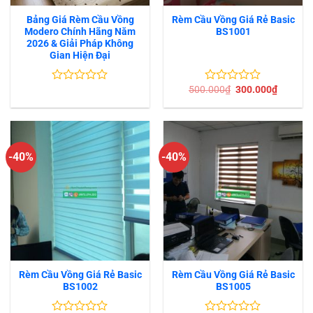
Bảng Giá Rèm Cầu Vồng
Rèm Cầu Vồng Giá Rẻ Basic
Modero Chính Hãng Năm
BS1001
2026 & Giải Pháp Không
Gian Hiện Đại
Giá
Giá
500.000
₫
300.000
₫
Được
Được
gốc
hiện
xếp
xếp
là:
tại
hạng
hạng
500.000₫.
là:
0
0
300.000
5
5
sao
sao
-40%
-40%
Rèm Cầu Vồng Giá Rẻ Basic
Rèm Cầu Vồng Giá Rẻ Basic
BS1002
BS1005