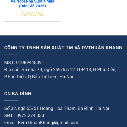
Vệ Ngôi Nhà Suốt 4 Mùa
(Báo Giá 2026)
Được
xếp
hạng
0
5
sao
CÔNG TY TNHH SẢN XUẤT TM VÀ DVTHUẬN KHANG
MST: 0108944839
Địa chỉ : Số nhà 7B, ngõ 259/67/12 TDP 18, Đ.Phú Diễn,
P.Phú Diễn, Q.Bắc Từ Liêm, Hà Nội
CN BA ĐÌNH
Số 32, ngõ 55/51 Hoàng Hoa Thám, Ba Đình, Hà Nội
SĐT : 0972.274.333
Email: RemThuanKhang@gmail.com