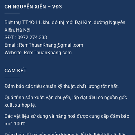
CN NGUYỄN XIỂN – VĐ3
Biệt thự TT4C-11, khu đô thị mới Đại Kim, đường Nguyễn
Xiển, Hà Nội
SĐT : 0972.274.333
Email: RemThuanKhang@gmail.com
Website: RemThuanKhang.com
CAM KẾT
Đảm bảo các tiêu chuẩn kỹ thuật, chất lượng tốt nhất.
Quá trình sản xuất, vận chuyển, lắp đặt đều có nguồn gốc
xuất xứ hợp lệ.
Các vật liệu sử dụng và hàng hoá được cung cấp đảm bảo
mới 100%.
Đảm bảo tất cả sản phẩm không bị lỗi do thiết kế, vật liệu