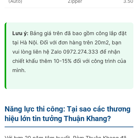
(Auto)
Zipper
3.500
Lưu ý:
Bảng giá trên đã bao gồm công lắp đặt
tại Hà Nội. Đối với đơn hàng trên 20m2, bạn
vui lòng liên hệ Zalo 0972.274.333 để nhận
chiết khấu thêm 10-15% đối với công trình của
mình.
Năng lực thi công: Tại sao các thương
hiệu lớn tin tưởng Thuận Khang?
Với hơn 20 năm tâm huyết, Rèm Thuận Khang đã