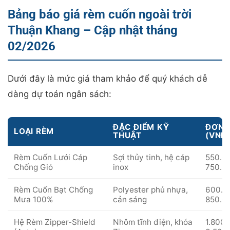
Bảng báo giá rèm cuốn ngoài trời
Thuận Khang – Cập nhật tháng
02/2026
Dưới đây là mức giá tham khảo để quý khách dễ
dàng dự toán ngân sách:
ĐẶC ĐIỂM KỸ
ĐƠN 
LOẠI RÈM
THUẬT
(VNĐ
Rèm Cuốn Lưới Cáp
Sợi thủy tinh, hệ cáp
550.0
Chống Gió
inox
750.0
Rèm Cuốn Bạt Chống
Polyester phủ nhựa,
600.0
Mưa 100%
cản sáng
850.0
Hệ Rèm Zipper-Shield
Nhôm tĩnh điện, khóa
1.800.