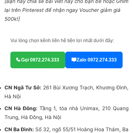
[Bạn hãy chia sẻ bài viết này cho bạn bè hoặc Ghim
lại trên Pinterest để nhận ngay Voucher giảm giá
500k!]
Vui lòng chọn kênh liên hệ tiện lợi nhất dưới đây:
Gọi 0972.274.333
Zalo 0972.274.333
CN Ngã Tư Sở:
261 Bùi Xương Trạch, Khương Đình,
Hà Nội
CN Hà Đông:
Tầng 1, tòa nhà Unimax, 210 Quang
Trung, Hà Đông, Hà Nội
CN Ba Đình:
Số 32, ngõ 55/51 Hoàng Hoa Thám, Ba