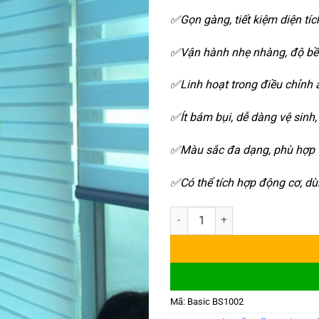
✅Gọn gàng, tiết kiệm diện tíc
✅Vận hành nhẹ nhàng, độ bề
✅Linh hoạt trong điều chỉnh
✅Ít bám bụi, dễ dàng vệ sinh
✅Màu sắc đa dạng, phù hợp vớ
✅Có thể tích hợp động cơ, dù
Rèm Cầu Vồng Giá Rẻ Basic BS10
Mã:
Basic BS1002