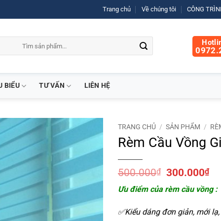
Trang chủ
Về chúng tôi
CÔNG TRÌNH
Hotli
0972.
U BIỂU
TƯ VẤN
LIÊN HỆ
TRANG CHỦ
/
SẢN PHẨM
/
RÈ
Rèm Cầu Vồng Gi
Giá
Gi
500.000
₫
300.000
₫
gốc
hi
Ưu điểm của rèm cầu vồng :
là:
tại
500.000₫.
là:
✅Kiểu dáng đơn giản, mới lạ, 
30