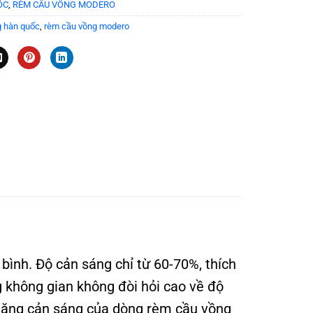
ỐC
,
RÈM CẦU VỒNG MODERO
g hàn quốc
,
rèm cầu vồng modero
ình. Độ cản sáng chỉ từ 60-70%, thích
 không gian không đòi hỏi cao về độ
 năng cản sáng của dòng rèm cầu vồng