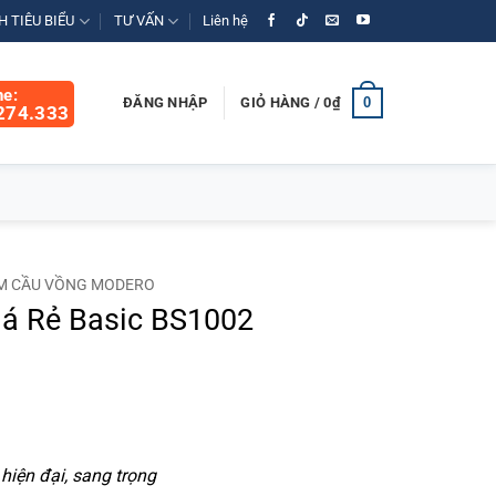
 TIÊU BIỂU
TƯ VẤN
Liên hệ
ne:
0
ĐĂNG NHẬP
GIỎ HÀNG /
0
₫
274.333
M CẦU VỒNG MODERO
á Rẻ Basic BS1002
á
ện
hiện đại, sang trọng
0.000₫.