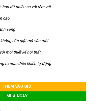
h hơn rất nhiều so với rèm vải
n cao
 ánh sáng
, không cần giặt mà vẫn mới
i mọi thiết kế nội thất.
ng remote điều khiển tự động
02 số lượng
THÊM VÀO GIỎ
MUA NGAY