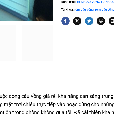
Danh mục:
RÈM CẦU VỒNG HÀN QU
Từ khóa:
rèm cầu vồng
,
rèm cầu vồn
c dòng cầu vồng giá rẻ, khả năng cản sáng trung b
 mặt trời chiếu trực tiếp vào hoặc dùng cho những
muốn trong phòng không qua tối. Để cải thiện khả