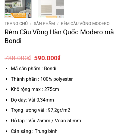
TRANG CHỦ
/
SẢN PHẨM
/
RÈM CẦU VỒNG MODERO
Rèm Cầu Vồng Hàn Quốc Modero mã
Bondi
Giá
Giá
788.000
₫
590.000
₫
gốc
hiện
Mã sản phẩm : Bondi
là:
tại
788.000₫.
là:
Thành phần : 100% polyester
590.000₫.
Khổ rộng max : 275cm
Độ dày: Vải 0,34mm
Trọng lượng vải : 97,2gr/m2
Độ lặp : Vải 75mm / Voan 50mm
Cản sáng : Trung bình