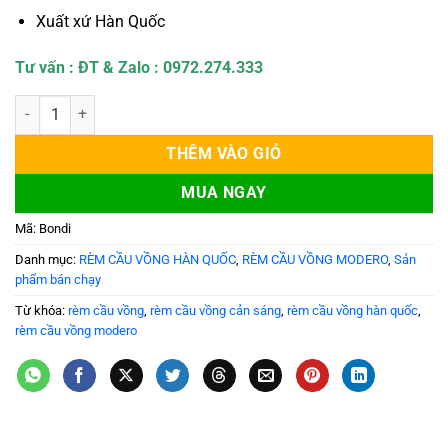
Xuất xứ Hàn Quốc
Tư vấn : ĐT & Zalo : 0972.274.333
Rèm Cầu Vồng Hàn Quốc Modero mã Bondi số lượng
THÊM VÀO GIỎ
MUA NGAY
Mã:
Bondi
Danh mục:
RÈM CẦU VỒNG HÀN QUỐC
,
RÈM CẦU VỒNG MODERO
,
Sản
phẩm bán chạy
Từ khóa:
rèm cầu vồng
,
rèm cầu vồng cản sáng
,
rèm cầu vồng hàn quốc
,
rèm cầu vồng modero