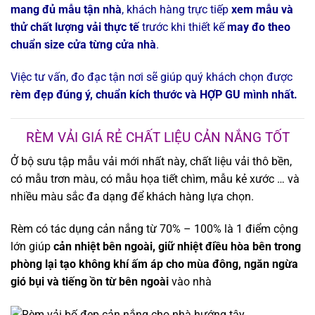
mang đủ mẫu tận nhà
, khách hàng trực tiếp
xem mẫu và
thử chất lượng vải thực tế
trước khi thiết kế
may đo theo
chuẩn size cửa từng cửa nhà
.
Việc tư vấn, đo đạc tận nơi sẽ giúp quý khách chọn được
rèm đẹp đúng ý, chuẩn kích thước và HỢP GU mình nhất.
RÈM VẢI GIÁ RẺ CHẤT LIỆU CẢN NẮNG TỐT
Ở bộ sưu tập mẫu vải mới nhất này, chất liệu vải thô bền,
có mẫu trơn màu, có mẫu họa tiết chìm, mẫu kẻ xước … và
nhiều màu sắc đa dạng để khách hàng lựa chọn.
Rèm có tác dụng cản nắng từ 70% – 100% là 1 điểm cộng
lớn giúp
cản nhiệt bên ngoài, giữ nhiệt điều hòa bên trong
phòng lại tạo không khí ấm áp cho mùa đông, ngăn ngừa
gió bụi và tiếng ồn từ bên ngoài
vào nhà