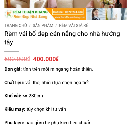
TRANG CHỦ
/
SẢN PHẨM
/
RÈM VẢI GIÁ RẺ
Rèm vải bố đẹp cản nắng cho nhà hướng
tây
Giá
Giá
500.000
₫
400.000
₫
gốc
hiện
Đơn giá:
tính trên mỗi m ngang hoàn thiện.
là:
tại
500.000₫.
là:
Chất liệu:
vải thô, nhiều lựa chọn họa tiết
400.000₫.
Khổ vải:
<= 280cm
Kiểu may:
tùy chọn khi tư vấn
Phụ kiện:
bao gồm hệ phụ kiện tiêu chuẩn