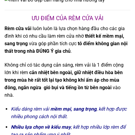
ƯU ĐIỂM CỦA RÈM CỬA VẢI
Rèm cửa vải
luôn luôn là lựa chọn hàng đầu cho các gia
đình khi có nhu cầu làm rèm cửa nhờ
thiết kế mềm mại,
sang trọng
vừa góp phần tích cực
tô điểm không gian nội
thất trong nhà ĐÚNG Ý gia chủ
.
Không chỉ có tác dụng cản sáng, rèm vải là 1 điểm cộng
lớn khi rèm
cản nhiệt bên ngoài, giữ nhiệt điều hòa bên
trong mùa hè rất tốt lại tạo không khí ấm áp cho mùa
đông, ngăn ngừa gió bụi và tiếng ồn từ bên ngoài
vào
nhà.
Kiểu dáng rèm vải
mềm mại, sang trọng
, kết hợp được
nhiều phong cách nội thất.
Nhiều lựa chọn về kiểu may
, kết hợp nhiều lớp rèm để
tạo ra sản phẩm ưng ý nhất.