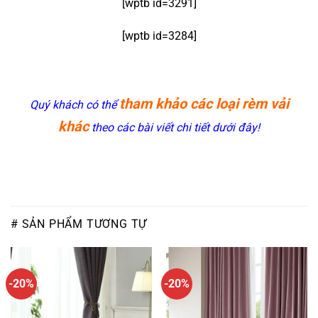
[wptb id=3291]
[wptb id=3284]
tham khảo các loại rèm vải
Quý khách có thể
khác
theo các bài viết chi tiết dưới đây!
# SẢN PHẨM TƯƠNG TỰ
-20%
-20%