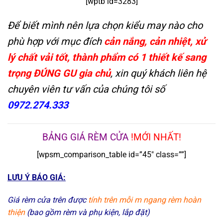
[wptb id=3283]
Để biết mình nên lựa chọn kiểu may nào cho
phù hợp với mục đích
cản nắng, cản nhiệt, xử
lý chất vải tốt, thành phẩm có 1 thiết kế sang
trọng ĐÚNG GU gia chủ
, xin quý khách liên hệ
chuyên viên tư vấn của chúng tôi số
0972.274.333
BẢNG GIÁ RÈM CỬA
!MỚI NHẤT!
[wpsm_comparison_table id=”45″ class=””]
LƯU Ý BÁO GIÁ:
Giá rèm cửa trên được
tính trên mỗi m ngang rèm hoàn
thiện
(bao gồm rèm và phụ kiện, lắp đặt)