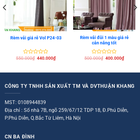
Rèm vải đũi 1 màu giá rẻ
Rèm vải giá rẻ Vol P24-03
cản nắng tốt
Giá
Giá
Giá
Giá
550.000
₫
440.000
₫
500.000
₫
400.000
₫
Được
Được
gốc
hiện
gốc
hiện
xếp
xếp
là:
tại
là:
tại
hạng
hạng
550.000₫.
là:
500.000₫.
là:
0
0
00₫.
440.000₫.
400.000
5
5
sao
sao
CÔNG TY TNHH SẢN XUẤT TM VÀ DVTHUẬN KHANG
MST: 0108944839
Địa chỉ : Số nhà 7B, ngõ 259/67/12 TDP 18, Đ.Phú Diễn,
P.Phú Diễn, Q.Bắc Từ Liêm, Hà Nội
CN BA ĐÌNH