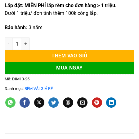
Lắp đặt:
MIỄN PHÍ lắp rèm cho đơn hàng > 1 triệu.
Dưới 1 triệu/ đơn tính thêm 100k công lắp.
Bảo hành:
3 năm
Rèm vải bố đẹp cản nắng cho nhà hướng tây số lượng
THÊM VÀO GIỎ
MUA NGAY
Mã:
DIM13-25
Danh mục:
RÈM VẢI GIÁ RẺ