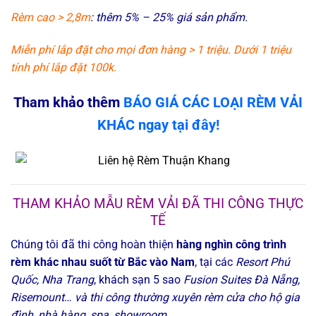
Rèm cao > 2,8m
: thêm 5% – 25% giá sản phẩm.
Miễn phí lắp đặt cho mọi đơn hàng > 1 triệu. Dưới 1 triệu
tính phí lắp đặt 100k.
Tham khảo thêm
BÁO GIÁ CÁC LOẠI RÈM VẢI
KHÁC
ngay tại đây!
THAM KHẢO MẪU RÈM VẢI ĐÃ THI CÔNG THỰC
TẾ
Chúng tôi đã thi công hoàn thiện
hàng nghìn công trình
rèm khác nhau suốt từ Bắc vào Nam
, tại các
Resort Phú
Quốc, Nha Trang
, khách sạn 5 sao
Fusion Suites Đà Nẵng,
Risemount
…
và thi công thường xuyên rèm cửa cho hộ gia
đình, nhà hàng, spa, showroom …