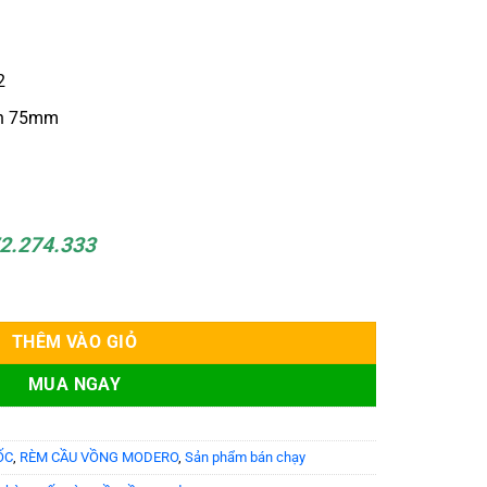
2
an 75mm
72.274.333
Mã Olivia số lượng
THÊM VÀO GIỎ
MUA NGAY
ỐC
,
RÈM CẦU VỒNG MODERO
,
Sản phẩm bán chạy