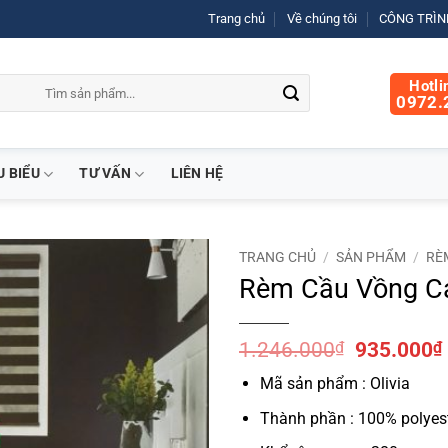
Trang chủ
Về chúng tôi
CÔNG TRÌNH
Hotli
0972.
U BIỂU
TƯ VẤN
LIÊN HỆ
TRANG CHỦ
/
SẢN PHẨM
/
RÈ
Rèm Cầu Vồng Cả
Giá
1.246.000
₫
935.000
₫
gốc
Mã sản phẩm : Olivia
là:
1.246.000
Thành phần : 100% polyes