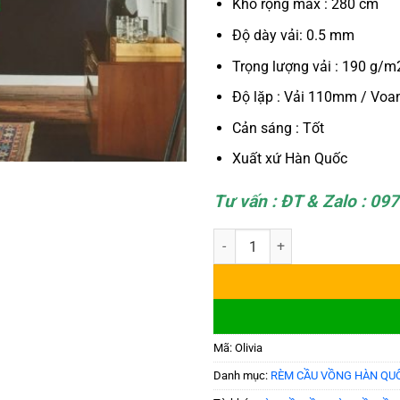
Khổ rộng max : 280 cm
Độ dày vải: 0.5 mm
Trọng lượng vải : 190 g/m
Độ lặp : Vải 110mm / Vo
Cản sáng : Tốt
Xuất xứ Hàn Quốc
Tư vấn : ĐT & Zalo : 09
Rèm Cầu Vồng Cản Sáng Modero 
Mã:
Olivia
Danh mục:
RÈM CẦU VỒNG HÀN QU