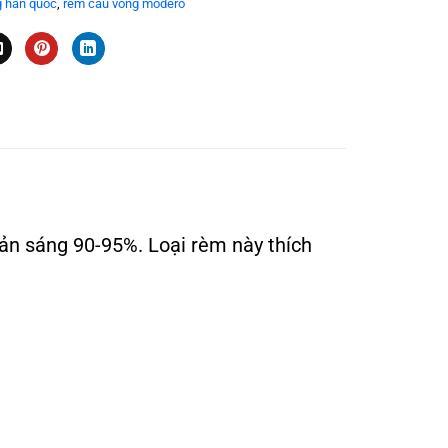
g hàn quốc
,
rèm cầu vồng modero
n sáng 90-95%. Loại rèm này thích