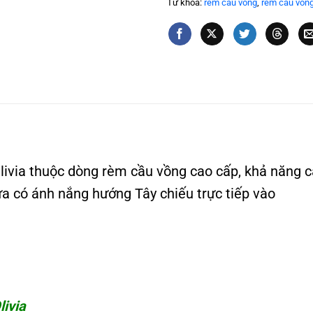
Từ khóa:
rèm cầu vồng
,
rèm cầu vồn
ia thuộc dòng rèm cầu vồng cao cấp, khả năng cả
ửa có ánh nắng hướng Tây chiếu trực tiếp vào
ivia