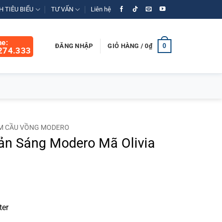
 TIÊU BIỂU
TƯ VẤN
Liên hệ
ne:
0
ĐĂNG NHẬP
GIỎ HÀNG /
0
₫
274.333
M CẦU VỒNG MODERO
n Sáng Modero Mã Olivia
Giá
hiện
tại
₫.
là:
ter
935.000₫.