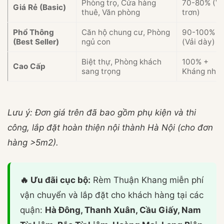
Phòng trọ, Cửa hàng
70-80% (Vả
Giá Rẻ (Basic)
thuê, Văn phòng
trơn)
Phổ Thông
Căn hộ chung cư, Phòng
90-100%
(Best Seller)
ngủ con
(Vải dày)
Biệt thự, Phòng khách
100% +
Cao Cấp
sang trọng
Kháng nhiệ
Lưu ý: Đơn giá trên đã bao gồm phụ kiện và thi
công, lắp đặt hoàn thiện nội thành Hà Nội (cho đơn
hàng >5m2).
🔥 Ưu đãi cục bộ:
Rèm Thuận Khang miễn phí
vận chuyển và lắp đặt cho khách hàng tại các
quận:
Hà Đông, Thanh Xuân, Cầu Giấy, Nam