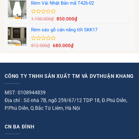
hạng
Rèm Vải Nhật Bản mã T426-02
là:
tại
0
650.000₫.
là:
5
500.000₫.
sao
Giá
Giá
Được
1.150.000
₫
850.000
₫
xếp
gốc
hiện
hạng
Rèm sáo gỗ cản nắng tốt SKK17
là:
tại
0
1.150.000₫.
là:
5
850.000₫.
sao
Giá
Giá
Được
812.000
₫
680.000
₫
xếp
gốc
hiện
hạng
là:
tại
0
812.000₫.
là:
5
680.000₫.
sao
CÔNG TY TNHH SẢN XUẤT TM VÀ DVTHUẬN KHANG
MST: 0108944839
Địa chỉ : Số nhà 7B, ngõ 259/67/12 TDP 18, Đ.Phú Diễn,
P.Phú Diễn, Q.Bắc Từ Liêm, Hà Nội
CN BA ĐÌNH