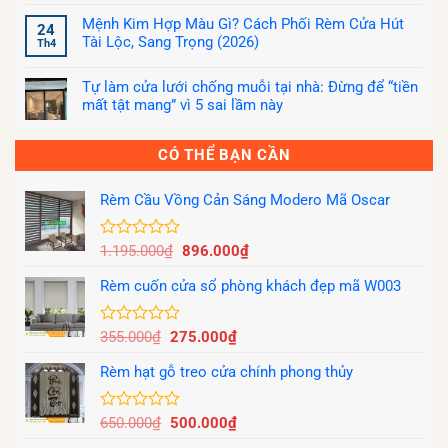
có
Mệnh Kim Hợp Màu Gì? Cách Phối Rèm Cửa Hút
bình
24
luận
Tài Lộc, Sang Trọng (2026)
Th4
ở
Mệnh
Không
Hỏa
có
Hợp
Tự làm cửa lưới chống muỗi tại nhà: Đừng để “tiền
bình
Màu
luận
mất tật mang” vì 5 sai lầm này
Gì?
ở
Hướng
Mệnh
Không
Dẫn
Kim
có
Chọn
Hợp
bình
CÓ THỂ BẠN CẦN
Rèm
Màu
luận
Cửa
Gì?
ở
Kích
Cách
Tự
Hoạt
Phối
làm
Rèm Cầu Vồng Cản Sáng Modero Mã Oscar
Tài
Rèm
cửa
Lộc
Cửa
lưới
(2026
Hút
chống
Tài
muỗi
Giá
Giá
Được
1.195.000
₫
896.000
₫
Lộc,
tại
Sang
xếp
gốc
hiện
nhà:
Trọng
Đừng
hạng
Rèm cuốn cửa sổ phòng khách đẹp mã W003
là:
tại
(2026)
để
0
“tiền
1.195.000₫.
là:
5
mất
896.000₫.
tật
sao
Giá
Giá
Được
355.000
₫
275.000
₫
mang”
xếp
vì
gốc
hiện
5
hạng
Rèm hạt gỗ treo cửa chính phong thủy
là:
tại
sai
0
lầm
355.000₫.
là:
5
này
275.000₫.
sao
Giá
Giá
Được
650.000
₫
500.000
₫
xếp
gốc
hiện