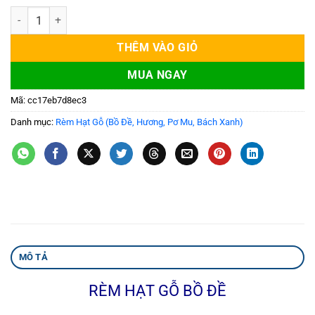
Rèm hạt gỗ ngăn phòng phong thủy số lượng
THÊM VÀO GIỎ
MUA NGAY
Mã:
cc17eb7d8ec3
Danh mục:
Rèm Hạt Gỗ (Bồ Đề, Hương, Pơ Mu, Bách Xanh)
MÔ TẢ
RÈM HẠT GỖ BỒ ĐỀ