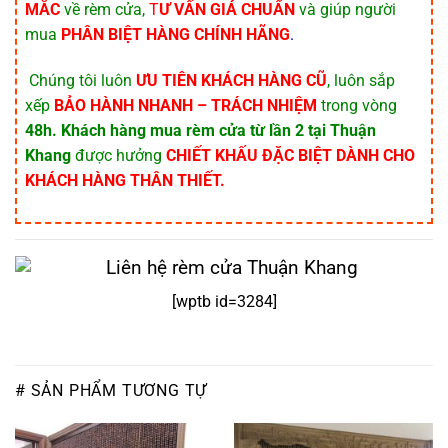
MẮC
về rèm cửa,
T
Ư VẤN GIÁ CHUẨN
và giúp người
mua
PHÂN BIỆT HÀNG CHÍNH HÃNG
.
️ Chúng tôi luôn
ƯU TIÊN KHÁCH HÀNG CŨ
, luôn sắp
xếp
BẢO HÀNH NHANH – TRÁCH NHIỆM
trong vòng
48h.
Khách hàng mua rèm cửa từ lần 2
tại Thuận
Khang
được hưởng
CHIẾT KHẤU ĐẶC BIỆT DÀNH CHO
KHÁCH HÀNG THÂN THIẾT.
[wptb id=3284]
# SẢN PHẨM TƯƠNG TỰ