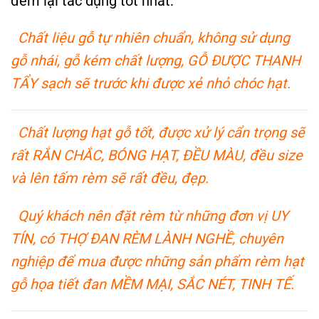
đem lại tác dụng tốt nhất:
Chất liệu gỗ tự nhiên chuẩn, không sử dụng
gỗ nhái, gỗ kém chất lượng, GỖ ĐƯỢC THANH
TẨY sạch sẽ trước khi được xẻ nhỏ chóc hạt.
Chất lượng hạt gỗ tốt, được xử lý cẩn trọng sẽ
rất RẮN CHẮC, BÓNG HẠT, ĐỀU MÀU, đều size
và lên tấm rèm sẽ rất đều, đẹp.
Quý khách nên đặt rèm từ những đơn vị UY
TÍN, có THỢ ĐAN RÈM LÀNH NGHỀ, chuyên
nghiệp để mua được những sản phẩm rèm hạt
gỗ họa tiết đan MỀM MẠI, SẮC NÉT, TINH TẾ.