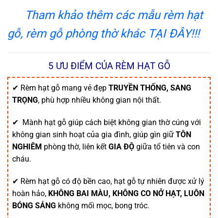
Tham khảo thêm các mẫu rèm hạt
gỗ, rèm gỗ phòng thờ khác TẠI ĐÂY!!!
5 ƯU ĐIỂM CỦA RÈM HẠT GỖ
✔ Rèm hạt gỗ mang vẻ đẹp
TRUYỀN THỐNG, SANG
TRỌNG
, phù hợp nhiều không gian nội thất.
✔ Mành hạt gỗ giúp cách biệt không gian thờ cúng với
không gian sinh hoạt của gia đình, giúp gìn giữ
TÔN
NGHIÊM
phòng thờ, liên kết
GIA ĐỘ
giữa tổ tiên và con
cháu.
✔ Rèm hạt gỗ có độ bền cao, hạt gỗ tự nhiên được xử lý
hoàn hảo,
KHÔNG BAI MÀU, KHÔNG CO NỞ HẠT, LUÔN
BÓNG SÁNG
không mối mọc, bong tróc.