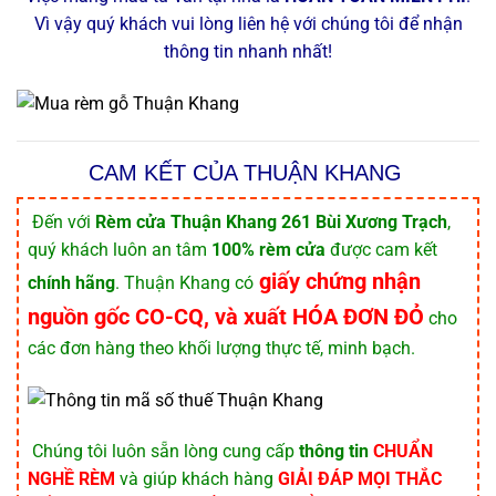
Vì vậy quý khách vui lòng liên hệ với chúng tôi để nhận
thông tin nhanh nhất!
CAM KẾT CỦA THUẬN KHANG
️ Đến với
Rèm cửa Thuận Khang 261 Bùi Xương Trạch
,
quý khách luôn an tâm
100% rèm cửa
được cam kết
giấy chứng nhận
chính hãng
. Thuận Khang có
nguồn gốc CO-CQ, và xuất HÓA ĐƠN ĐỎ
cho
các đơn hàng theo khối lượng thực tế, minh bạch.
️ Chúng tôi luôn sẵn lòng cung cấp
thông tin
CHUẨN
NGHỀ RÈM
và giúp khách hàng
GIẢI ĐÁP MỌI THẮC