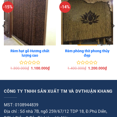
-15%
-14%
Rèm hạt gỗ Hương chất
Rèm phòng thờ phong thủy
lượng cao
đẹp
Giá
Giá
Giá
Giá
1.300.000
₫
1.100.000
₫
1.400.000
₫
1.200.000
₫
Được
Được
gốc
hiện
gốc
hiện
xếp
xếp
là:
tại
là:
tại
hạng
hạng
1.300.000₫.
là:
1.400.000₫.
là:
0
0
0.000₫.
1.100.000₫.
1.200
5
5
sao
sao
CÔNG TY TNHH SẢN XUẤT TM VÀ DVTHUẬN KHANG
MST: 0108944839
Địa chỉ : Số nhà 7B, ngõ 259/67/12 TDP 18, Đ.Phú Diễn,