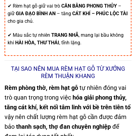
✔ Rèm hạt gỗ giữ vai trò
CÂN BẰNG PHONG THỦY
–
giữ
GIA ĐẠO BÌNH AN
– tăng
CÁT KHÍ – PHÚC LỘC TÀI
cho gia chủ.
✔ Màu sắc tự nhiên
TRANG NHÃ
, mang lại bầu không
khí
HÀI HÒA, THƯ THÁI
, tĩnh lặng.
TẠI SAO NÊN MUA RÈM HẠT GỖ TỪ XƯỞNG
RÈM THUẬN KHANG
Rèm phòng thờ, rèm hạt gỗ
tự nhiên đóng vai
trò quan trọng trong việc
hóa giải phong thủy,
tăng cát khí, kết nối tâm linh với bề trên tiên tổ
vậy nên chất lượng rèm hạt gỗ cần được đảm
bảo
thanh sạch, thợ đan chuyên nghiệp
để