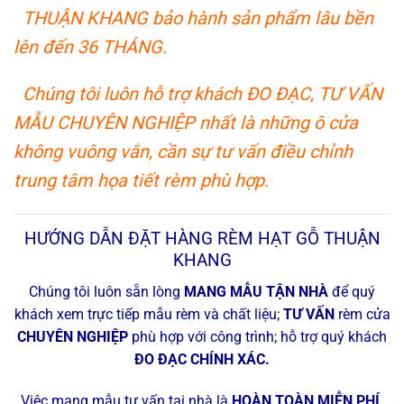
THUẬN KHANG bảo hành sản phẩm lâu bền
lên đến 36 THÁNG.
Chúng tôi luôn hỗ trợ khách ĐO ĐẠC, TƯ VẤN
MẪU CHUYÊN NGHIỆP nhất là những ô cửa
không vuông vắn, cần sự tư vấn điều chỉnh
trung tâm họa tiết rèm phù hợp.
HƯỚNG DẪN ĐẶT HÀNG RÈM HẠT GỖ THUẬN
KHANG
Chúng tôi luôn sẵn lòng
MANG MẪU TẬN NHÀ
để quý
khách xem trực tiếp mẫu rèm và chất liệu;
TƯ VẤN
rèm cửa
CHUYÊN NGHIỆP
phù hợp với công trình; hỗ trợ quý khách
ĐO ĐẠC CHÍNH XÁC.
Việc mang mẫu tư vấn tại nhà là
HOÀN TOÀN MIỄN PHÍ
.