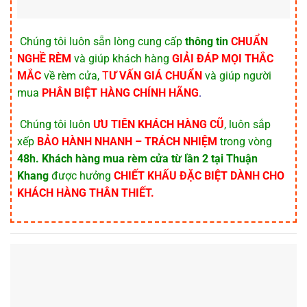
️ Chúng tôi luôn sẵn lòng cung cấp
thông tin
CHUẨN
NGHỀ RÈM
và giúp khách hàng
GIẢI ĐÁP MỌI THẮC
MẮC
về rèm cửa,
T
Ư VẤN GIÁ CHUẨN
và giúp người
mua
PHÂN BIỆT HÀNG CHÍNH HÃNG
.
️ Chúng tôi luôn
ƯU TIÊN KHÁCH HÀNG CŨ
, luôn sắp
xếp
BẢO HÀNH NHANH – TRÁCH NHIỆM
trong vòng
48h.
Khách hàng mua rèm cửa từ lần 2
tại Thuận
Khang
được hưởng
CHIẾT KHẤU ĐẶC BIỆT DÀNH CHO
KHÁCH HÀNG THÂN THIẾT.