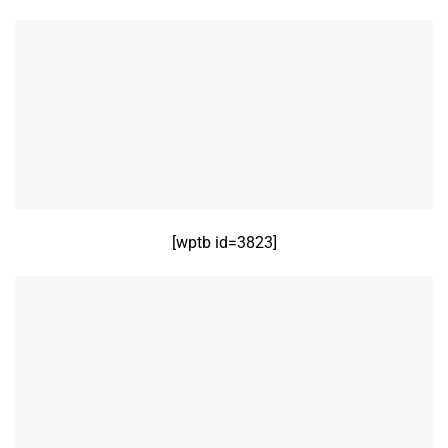
[wptb id=3823]