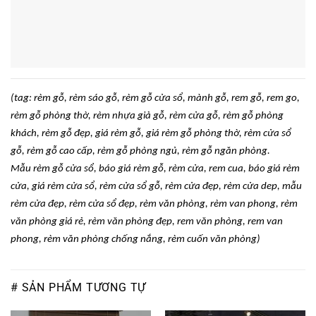
(tag: rèm g
ỗ, r
èm sáo g
ỗ, r
èm g
ỗ cửa sổ, m
ành g
ỗ, rem gỗ, rem go,
r
èm g
ỗ ph
òng th
ờ, r
èm nh
ựa giả gỗ, r
èm c
ửa gỗ, r
èm g
ỗ ph
òng
khách, rèm g
ỗ
đ
ẹp, gi
á rèm g
ỗ, gi
á rèm g
ỗ ph
òng th
ờ, r
èm c
ửa sổ
gỗ, r
èm g
ỗ cao cấp, r
èm g
ỗ ph
òng ng
ủ, r
èm g
ỗ ng
ăn phòng.
Mẫu r
èm g
ỗ cửa sổ, b
áo giá rèm g
ỗ, r
èm c
ửa, rem cua, b
áo giá rèm
c
ửa, gi
á rèm c
ửa sổ, r
èm c
ửa sổ gỗ, r
èm c
ửa
đ
ẹp, r
èm c
ửa dep, mẫu
r
èm c
ửa
đ
ẹp, r
èm c
ửa sổ
đ
ẹp
, rèm văn phòng, rèm van phong, rèm
văn phòng giá r
ẻ, r
èm văn phòng đ
ẹp, rem v
ăn phòng, rem van
phong, rèm văn phòng ch
ống nắng, r
èm cu
ốn v
ăn phòng)
# SẢN PHẨM TƯƠNG TỰ