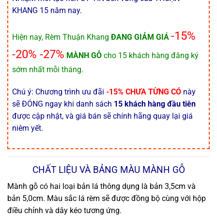
KHANG 15 năm nay.
-15%
Hiện nay, Rèm Thuận Khang
ĐANG GIẢM GIÁ
-20% -27%
MÀNH GỖ
cho 15 khách hàng đăng ký
sớm nhất mỗi tháng.
Chú ý: Chương trình ưu đãi
-15% CHƯA TỪNG CÓ
này
sẽ ĐÓNG ngay khi danh sách
15 khách hàng đầu tiên
được cập nhật, và giá bán sẽ chính hãng quay lại giá
niêm yết.
CHẤT LIỆU VÀ BẢNG MÀU MÀNH GỖ
Mành gỗ có hai loại bản lá thông dụng là bản 3,5cm và
bản 5,0cm. Màu sắc lá rèm sẽ được đồng bộ cùng với hộp
điều chỉnh và dây kéo tương ứng.