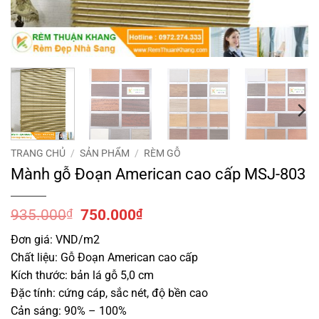
TRANG CHỦ
/
SẢN PHẨM
/
RÈM GỖ
Mành gỗ Đoạn American cao cấp MSJ-803
Giá
Giá
935.000
₫
750.000
₫
gốc
hiện
Đơn giá: VND/m2
là:
tại
Chất liệu: Gỗ Đoạn American cao cấp
935.000₫.
là:
750.000₫.
Kích thước: bản lá gỗ 5,0 cm
Đặc tính: cứng cáp, sắc nét, độ bền cao
Cản sáng: 90% – 100%