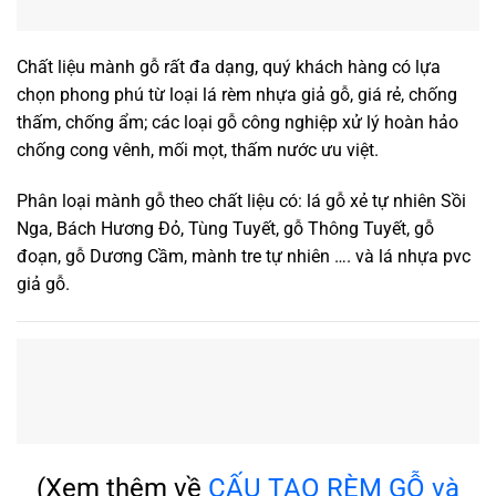
Chất liệu mành gỗ rất đa dạng, quý khách hàng có lựa
chọn phong phú từ loại lá rèm nhựa giả gỗ, giá rẻ, chống
thấm, chống ẩm; các loại gỗ công nghiệp xử lý hoàn hảo
chống cong vênh, mối mọt, thấm nước ưu việt.
Phân loại mành gỗ theo chất liệu có: lá gỗ xẻ tự nhiên Sồi
Nga, Bách Hương Đỏ, Tùng Tuyết, gỗ Thông Tuyết, gỗ
đoạn, gỗ Dương Cầm, mành tre tự nhiên …. và lá nhựa pvc
giả gỗ.
(Xem thêm về
CẤU TẠO RÈM GỖ và