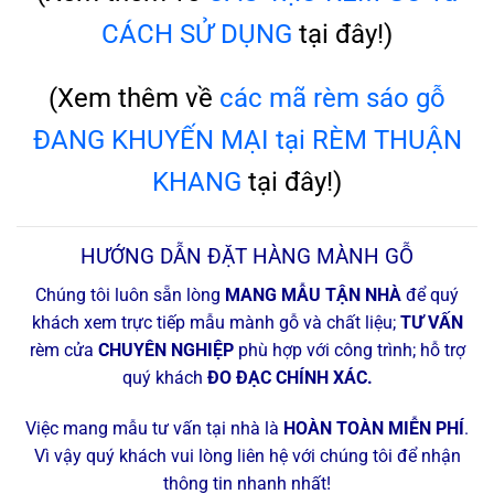
CÁCH SỬ DỤNG
tại đây!)
(Xem thêm về
các mã rèm sáo gỗ
ĐANG KHUYẾN MẠI tại RÈM THUẬN
KHANG
tại đây!)
HƯỚNG DẪN ĐẶT HÀNG MÀNH GỖ
Chúng tôi luôn sẵn lòng
MANG MẪU TẬN NHÀ
để quý
khách xem trực tiếp mẫu mành gỗ và chất liệu;
TƯ VẤN
rèm cửa
CHUYÊN NGHIỆP
phù hợp với công trình; hỗ trợ
quý khách
ĐO ĐẠC CHÍNH XÁC.
Việc mang mẫu tư vấn tại nhà là
HOÀN TOÀN MIỄN PHÍ
.
Vì vậy quý khách vui lòng liên hệ với chúng tôi để nhận
thông tin nhanh nhất!