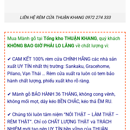
LIÊN HỆ RÈM CỬA THUẬN KHANG 0972 274 333
Mua Mành gỗ tại
Tổng kho THUẬN KHANG
, quý khách
KHÔNG BAO GIỜ PHẢI LO LẮNG
về chất lượng vì:
✔ CAM KẾT 100% rèm cửa CHÍNH HÃNG các nhà sản
xuất UY TÍN nhất thị trường: Sankaku, Gracehome,
Pilano, Vạn Thái … Rèm cửa xuất ra luôn có tem bảo
hành chất lượng, phiếu xuất kho rõ ràng.
✔ Mành gỗ BẢO HÀNH 36 THÁNG, không cong vênh,
không mối mọt, dây kéo BỀN CHẮC, kéo thả ÊM RU.
✔ Chúng tôi luôn tâm niệm “NÓI THẬT – LÀM THẬT –
RÈM THẬT”. Chỉ có CHẤT LƯỢNG THẬT và TRÁCH
NHIỆM mới tạo nên UY TÍN bền vững của THUẬN