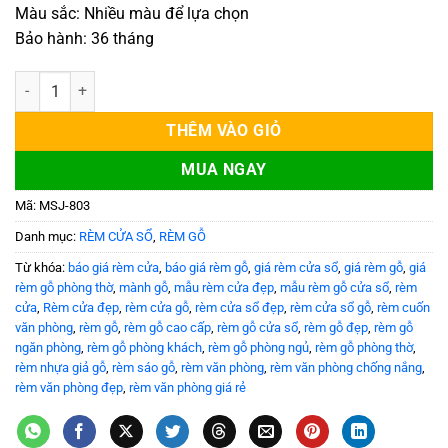
Màu sắc: Nhiều màu để lựa chọn
Bảo hành: 36 tháng
Mành gỗ Đoạn American cao cấp MSJ-803 số lượng
THÊM VÀO GIỎ
MUA NGAY
Mã:
MSJ-803
Danh mục:
RÈM CỬA SỔ
,
RÈM GỖ
Từ khóa:
báo giá rèm cửa
,
báo giá rèm gỗ
,
giá rèm cửa sổ
,
giá rèm gỗ
,
giá
rèm gỗ phòng thờ
,
mành gỗ
,
mẫu rèm cửa đẹp
,
mẫu rèm gỗ cửa sổ
,
rèm
cửa
,
Rèm cửa đẹp
,
rèm cửa gỗ
,
rèm cửa sổ đẹp
,
rèm cửa sổ gỗ
,
rèm cuốn
văn phòng
,
rèm gỗ
,
rèm gỗ cao cấp
,
rèm gỗ cửa sổ
,
rèm gỗ đẹp
,
rèm gỗ
ngăn phòng
,
rèm gỗ phòng khách
,
rèm gỗ phòng ngủ
,
rèm gỗ phòng thờ
,
rèm nhựa giả gỗ
,
rèm sáo gỗ
,
rèm văn phòng
,
rèm văn phòng chống nắng
,
rèm văn phòng đẹp
,
rèm văn phòng giá rẻ