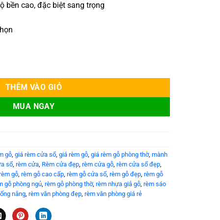
ộ bền cao, đặc biệt sang trọng
chọn
mã MSJ-072 số lượng
THÊM VÀO GIỎ
MUA NGAY
èm gỗ
,
giá rèm cửa sổ
,
giá rèm gỗ
,
giá rèm gỗ phòng thờ
,
mành
ửa sổ
,
rèm cửa
,
Rèm cửa đẹp
,
rèm cửa gỗ
,
rèm cửa sổ đẹp
,
rèm gỗ
,
rèm gỗ cao cấp
,
rèm gỗ cửa sổ
,
rèm gỗ đẹp
,
rèm gỗ
m gỗ phòng ngủ
,
rèm gỗ phòng thờ
,
rèm nhựa giả gỗ
,
rèm sáo
hống nắng
,
rèm văn phòng đẹp
,
rèm văn phòng giá rẻ