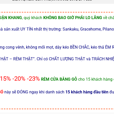
HUẬN KHANG
, quý khách
KHÔNG BAO GIỜ PHẢI LO LẮNG
về chấ
ản xuất UY TÍN nhất thị trường: Sankaku, Gracehome, Pilano,
 cong vênh, không mối mọt, dây kéo BỀN CHẮC, kéo thả ÊM 
 THẬT – RÈM THẬT”. Chỉ có CHẤT LƯỢNG THẬT và TRÁCH NHIỆ
-15% -20% -23%
RÈM CỬA BẰNG GỖ
cho 15 khách hàng 
CÓ
này sẽ ĐÓNG ngay khi danh sách
15 khách hàng đầu tiên
đượ