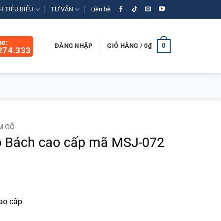
 TIÊU BIỂU
TƯ VẤN
Liên hệ
ne:
0
ĐĂNG NHẬP
GIỎ HÀNG /
0
₫
274.333
M GỖ
 Bách cao cấp mã MSJ-072
á
ện
ao cấp
0.000₫.