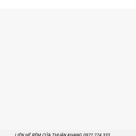
LIÊN HỆ RÈM CỬA THUẬN KHANG 0972 274 333