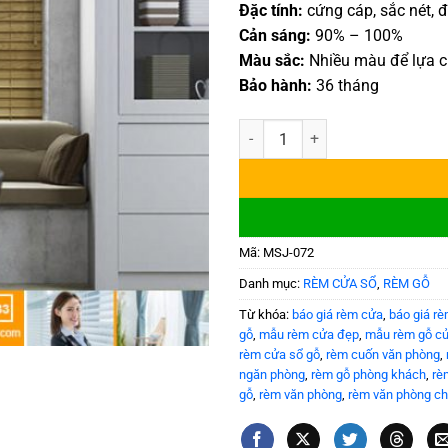
Đặc tính:
cứng cáp, sắc nét, đ
Cản sáng:
90% – 100%
Màu sắc:
Nhiều màu để lựa 
Bảo hành:
36 tháng
Rèm cửa bằng gỗ Bách cao cấp 
Mã:
MSJ-072
Danh mục:
RÈM CỬA SỔ
,
RÈM GỖ
Từ khóa:
báo giá rèm cửa
,
báo giá r
gỗ
,
mẫu rèm cửa đẹp
,
mẫu rèm gỗ c
rèm cửa sổ gỗ
,
rèm cuốn văn phòng
,
ngăn phòng
,
rèm gỗ phòng khách
,
rè
gỗ
,
rèm văn phòng
,
rèm văn phòng c