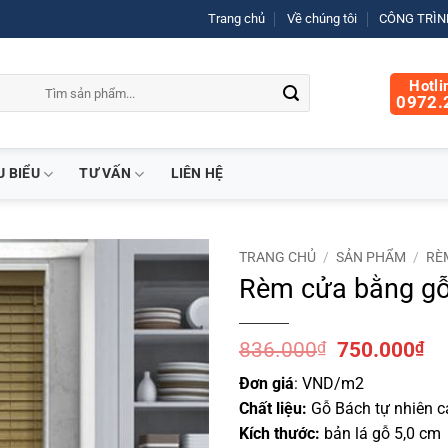
Trang chủ
Về chúng tôi
CÔNG TRÌNH
Hotli
0972.
U BIỂU
TƯ VẤN
LIÊN HỆ
TRANG CHỦ
/
SẢN PHẨM
/
RÈ
Rèm cửa bằng gỗ
Giá
Gi
836.000
₫
750.000
₫
gốc
hi
Đơn giá
: VND/m2
là:
tại
Chất liệu:
Gỗ Bách tự nhiên c
836.000₫.
là:
75
Kích thước:
bản lá gỗ 5,0 cm