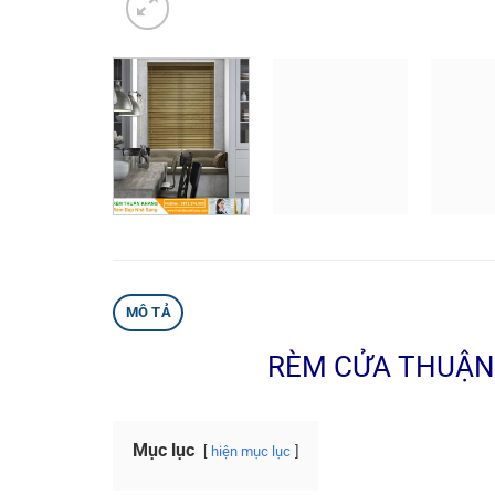
MÔ TẢ
RÈM CỬA THUẬN 
Mục lục
hiện mục lục