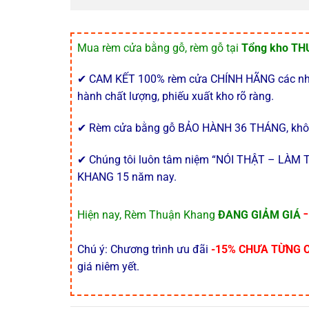
Mua rèm cửa bằng gỗ, rèm gỗ tại
Tổng kho T
✔ CAM KẾT 100% rèm cửa CHÍNH HÃNG các nhà s
hành chất lượng, phiếu xuất kho rõ ràng.
✔ Rèm cửa bằng gỗ BẢO HÀNH 36 THÁNG, không
✔ Chúng tôi luôn tâm niệm “NÓI THẬT – LÀM
KHANG 15 năm nay.
Hiện nay, Rèm Thuận Khang
ĐANG GIẢM GIÁ
Chú ý: Chương trình ưu đãi
-15% CHƯA TỪNG 
giá niêm yết.