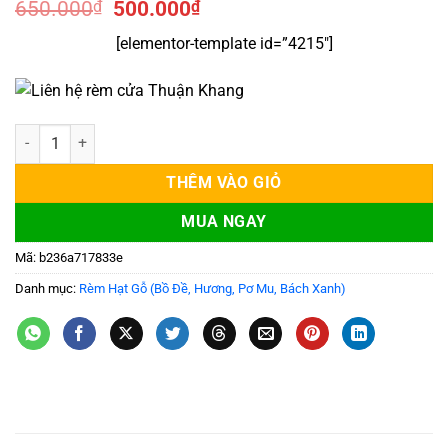
Giá
Giá
650.000
₫
500.000
₫
gốc
hiện
[elementor-template id=”4215″]
là:
tại
650.000₫.
là:
500.000₫.
Rèm thờ hạt gỗ Bồ Đề chữ PHÚC số lượng
THÊM VÀO GIỎ
MUA NGAY
Mã:
b236a717833e
Danh mục:
Rèm Hạt Gỗ (Bồ Đề, Hương, Pơ Mu, Bách Xanh)