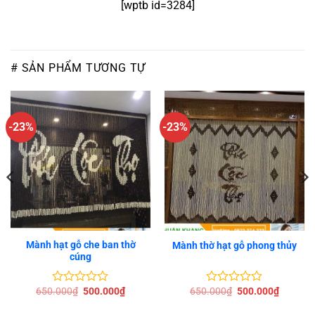
[wptb id=3284]
# SẢN PHẨM TƯƠNG TỰ
-23%
-23%
Mành hạt gỗ che ban thờ
Mành thờ hạt gỗ phong thủy
cúng
Giá
Giá
Giá
Giá
650.000
₫
500.000
₫
650.000
₫
500.000
₫
Được
Được
gốc
hiện
gốc
hiện
xếp
xếp
là:
tại
là:
tại