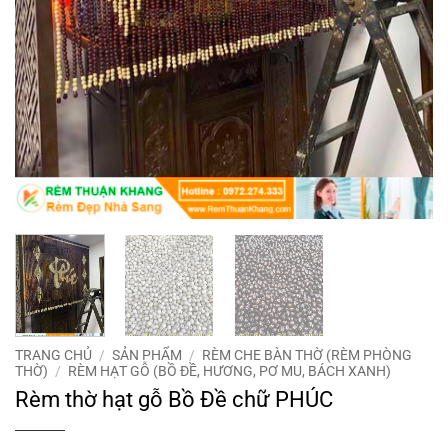
TRANG CHỦ
/
SẢN PHẨM
/
RÈM CHE BÀN THỜ (RÈM PHÒNG
THỜ)
/
RÈM HẠT GỖ (BỒ ĐỀ, HƯƠNG, PƠ MU, BÁCH XANH)
Rèm thờ hạt gỗ Bồ Đề chữ PHÚC