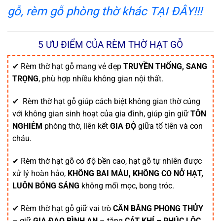
gỗ, rèm gỗ phòng thờ khác TẠI ĐÂY!!!
5 ƯU ĐIỂM CỦA RÈM THỜ HẠT GỖ
✔ Rèm thờ hạt gỗ mang vẻ đẹp
TRUYỀN THỐNG, SANG
TRỌNG
, phù hợp nhiều không gian nội thất.
✔ Rèm thờ hạt gỗ giúp cách biệt không gian thờ cúng
với không gian sinh hoạt của gia đình, giúp gìn giữ
TÔN
NGHIÊM
phòng thờ, liên kết
GIA ĐỘ
giữa tổ tiên và con
cháu.
✔ Rèm thờ hạt gỗ có độ bền cao, hạt gỗ tự nhiên được
xử lý hoàn hảo,
KHÔNG BAI MÀU, KHÔNG CO NỞ HẠT,
LUÔN BÓNG SÁNG
không mối mọc, bong tróc.
✔ Rèm thờ hạt gỗ giữ vai trò
CÂN BẰNG PHONG THỦY
– giữ
GIA ĐẠO BÌNH AN
– tăng
CÁT KHÍ – PHÚC LỘC