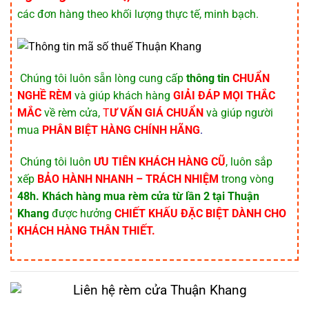
các đơn hàng theo khối lượng thực tế, minh bạch.
️ Chúng tôi luôn sẵn lòng cung cấp
thông tin
CHUẨN
NGHỀ RÈM
và giúp khách hàng
GIẢI ĐÁP MỌI THẮC
MẮC
về rèm cửa,
T
Ư VẤN GIÁ CHUẨN
và giúp người
mua
PHÂN BIỆT HÀNG CHÍNH HÃNG
.
️ Chúng tôi luôn
ƯU TIÊN KHÁCH HÀNG CŨ
, luôn sắp
xếp
BẢO HÀNH NHANH – TRÁCH NHIỆM
trong vòng
48h.
Khách hàng mua rèm cửa từ lần 2
tại Thuận
Khang
được hưởng
CHIẾT KHẤU ĐẶC BIỆT DÀNH CHO
KHÁCH HÀNG THÂN THIẾT.