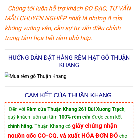
Chúng tôi luôn hỗ trợ khách ĐO ĐẠC, TƯ VẤN
MẪU CHUYÊN NGHIỆP nhất là những ô cửa
không vuông vắn, cần sự tư vấn điều chỉnh
trung tâm họa tiết rèm phù hợp.
HƯỚNG DẪN ĐẶT HÀNG RÈM HẠT GỖ THUẬN
KHANG
CAM KẾT CỦA THUẬN KHANG
️ Đến với
Rèm cửa Thuận Khang 261 Bùi Xương Trạch
,
quý khách luôn an tâm
100% rèm cửa
được cam kết
giấy chứng nhận
chính hãng
. Thuận Khang có
nguồn gốc CO-CQ, và xuất HÓA ĐƠN ĐỎ
cho