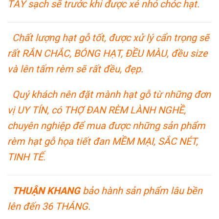
TẨY sạch sẽ trước khi được xẻ nhỏ chóc hạt.
Chất lượng hạt gỗ tốt, được xử lý cẩn trọng sẽ
rất RẮN CHẮC, BÓNG HẠT, ĐỀU MÀU, đều size
và lên tấm rèm sẽ rất đều, đẹp.
Quý khách nên đặt mành hạt gỗ từ những đơn
vị UY TÍN, có THỢ ĐAN RÈM LÀNH NGHỀ,
chuyên nghiệp để mua được những sản phẩm
rèm hạt gỗ họa tiết đan MỀM MẠI, SẮC NÉT,
TINH TẾ.
THUẬN KHANG
bảo hành sản phẩm lâu bền
lên đến 36 THÁNG.