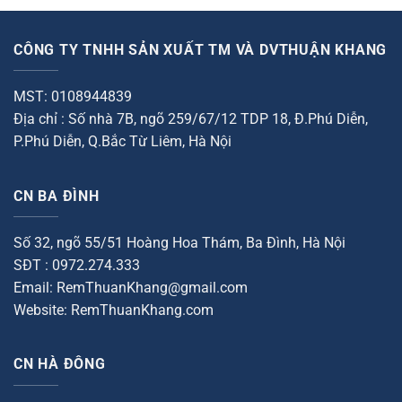
hạng
hạng
650.000₫.
là:
650.000₫.
là:
0
0
00₫.
500.000₫.
500.000
5
5
sao
sao
CÔNG TY TNHH SẢN XUẤT TM VÀ DVTHUẬN KHANG
MST: 0108944839
Địa chỉ : Số nhà 7B, ngõ 259/67/12 TDP 18, Đ.Phú Diễn,
P.Phú Diễn, Q.Bắc Từ Liêm, Hà Nội
CN BA ĐÌNH
Số 32, ngõ 55/51 Hoàng Hoa Thám, Ba Đình, Hà Nội
SĐT : 0972.274.333
Email: RemThuanKhang@gmail.com
Website: RemThuanKhang.com
CN HÀ ĐÔNG