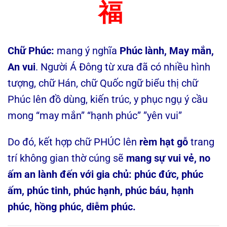
福
Chữ Phúc:
mang ý nghĩa
Phúc lành, May mắn,
An vui
. Người Á Đông từ xưa đã có nhiều hình
tượng, chữ Hán, chữ Quốc ngữ biểu thị chữ
Phúc lên đồ dùng, kiến trúc, y phục ngụ ý cầu
mong “may mắn” “hạnh phúc” ”yên vui”
Do đó, kết hợp chữ PHÚC lên
rèm hạt gỗ
trang
trí không gian thờ cúng sẽ
mang sự vui vẻ, no
ấm an lành đến với gia chủ: phúc đức, phúc
ấm, phúc tinh, phúc hạnh, phúc báu, hạnh
phúc, hồng phúc, diễm phúc.