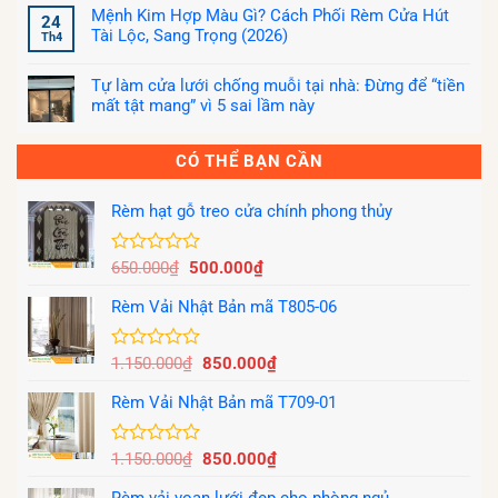
có
Mệnh Kim Hợp Màu Gì? Cách Phối Rèm Cửa Hút
bình
24
luận
Tài Lộc, Sang Trọng (2026)
Th4
ở
Mệnh
Không
Hỏa
có
Hợp
Tự làm cửa lưới chống muỗi tại nhà: Đừng để “tiền
bình
Màu
luận
mất tật mang” vì 5 sai lầm này
Gì?
ở
Hướng
Mệnh
Không
Dẫn
Kim
có
Chọn
Hợp
bình
CÓ THỂ BẠN CẦN
Rèm
Màu
luận
Cửa
Gì?
ở
Kích
Cách
Tự
Hoạt
Phối
làm
Rèm hạt gỗ treo cửa chính phong thủy
Tài
Rèm
cửa
Lộc
Cửa
lưới
(2026
Hút
chống
Tài
muỗi
Giá
Giá
Được
650.000
₫
500.000
₫
Lộc,
tại
Sang
xếp
gốc
hiện
nhà:
Trọng
Đừng
hạng
Rèm Vải Nhật Bản mã T805-06
là:
tại
(2026)
để
0
“tiền
650.000₫.
là:
5
mất
500.000₫.
tật
sao
Giá
Giá
Được
1.150.000
₫
850.000
₫
mang”
xếp
vì
gốc
hiện
5
hạng
Rèm Vải Nhật Bản mã T709-01
là:
tại
sai
0
lầm
1.150.000₫.
là:
5
này
850.000₫.
sao
Giá
Giá
Được
1.150.000
₫
850.000
₫
xếp
gốc
hiện
hạng
Rèm vải voan lưới đẹp cho phòng ngủ