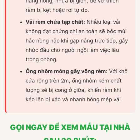
nắng nóng, nhựa bị giòn, dễ vỡ khiến
rèm bị kẹt hoặc rơi tự do.
Vải rèm chứa tạp chất:
Nhiều loại vải
không đạt chứng chỉ an toàn sẽ bốc mùi
hắc nồng nặc khi gặp nắng trực tiếp, gây
nhức đầu cho người ngồi làm việc lâu
trong phòng.
Ống nhôm mỏng gây võng rèm:
Với khổ
cửa rộng trên 2m, ống nhôm kém chất
lượng sẽ bị cong ở giữa, khiến rèm khi
kéo lên bị xéo và nhanh hỏng mép vải.
GỌI NGAY ĐỂ XEM MẪU TẠI NHÀ