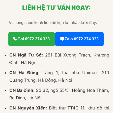
LIÊN HỆ TƯ VẤN NGAY:
Vui lòng chọn kênh liên hệ tiện lợi nhất dưới đây:
Gọi 0972.274.333
Zalo 0972.274.333
CN Ngã Tư Sở:
261 Bùi Xương Trạch, Khương
Đình, Hà Nội
CN Hà Đông:
Tầng 1, tòa nhà Unimax, 210
Quang Trung, Hà Đông, Hà Nội
CN Ba Đình:
Số 32, ngõ 55/51 Hoàng Hoa Thám,
Ba Đình, Hà Nội
CN Nguyễn Xiển:
Biệt thự TT4C-11, khu đô thị