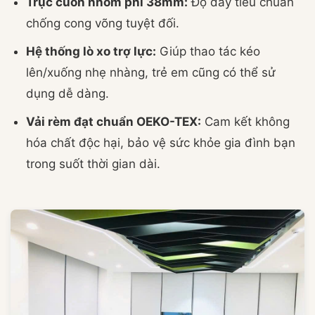
Trục cuốn nhôm phi 38mm:
Độ dày tiêu chuẩn
chống cong võng tuyệt đối.
Hệ thống lò xo trợ lực:
Giúp thao tác kéo
lên/xuống nhẹ nhàng, trẻ em cũng có thể sử
dụng dễ dàng.
Vải rèm đạt chuẩn OEKO-TEX:
Cam kết không
hóa chất độc hại, bảo vệ sức khỏe gia đình bạn
trong suốt thời gian dài.