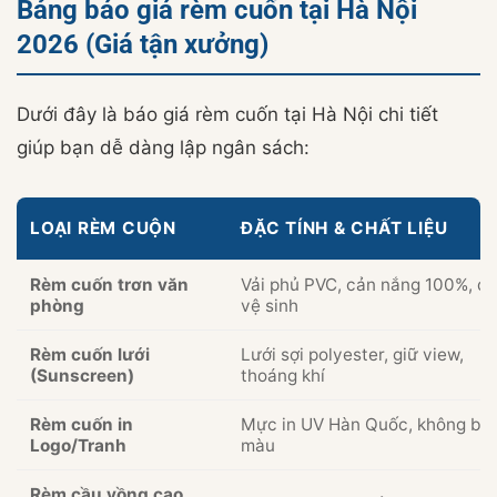
Bảng báo giá rèm cuốn tại Hà Nội
2026 (Giá tận xưởng)
Dưới đây là báo giá rèm cuốn tại Hà Nội chi tiết
giúp bạn dễ dàng lập ngân sách:
LOẠI RÈM CUỘN
ĐẶC TÍNH & CHẤT LIỆU
Rèm cuốn trơn văn
Vải phủ PVC, cản nắng 100%, d
phòng
vệ sinh
Rèm cuốn lưới
Lưới sợi polyester, giữ view,
(Sunscreen)
thoáng khí
Rèm cuốn in
Mực in UV Hàn Quốc, không ba
Logo/Tranh
màu
Rèm cầu vồng cao