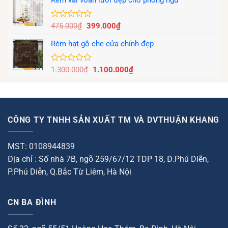
là:
tại
0
1.150.000₫.
là:
5
850.000₫.
sao
Giá
Giá
Được
475.000
₫
399.000
₫
xếp
gốc
hiện
hạng
Rèm hạt gỗ che cửa chính đẹp
là:
tại
0
475.000₫.
là:
5
399.000₫.
sao
Giá
Giá
Được
1.300.000
₫
1.100.000
₫
xếp
gốc
hiện
hạng
là:
tại
0
1.300.000₫.
là:
5
1.100.000₫.
sao
CÔNG TY TNHH SẢN XUẤT TM VÀ DVTHUẬN KHANG
MST: 0108944839
Địa chỉ : Số nhà 7B, ngõ 259/67/12 TDP 18, Đ.Phú Diễn,
P.Phú Diễn, Q.Bắc Từ Liêm, Hà Nội
CN BA ĐÌNH