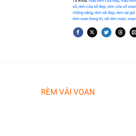
Từ khóa:
mẫu rèm cửa đẹp
,
mau rem
sổ
,
rèm cửa sổ đẹp
,
rèm cửa sổ voan
chống nắng
,
rèm vải đẹp
,
rèm vải giá 
rèm voan trang trí
,
vải rèm voan
,
voan
RÈM VẢI VOAN