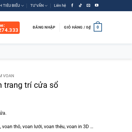
 TIÊU BIỂU
TƯ VẤN
Liên hệ
ne:
0
ĐĂNG NHẬP
GIỎ HÀNG /
0
₫
274.333
M VOAN
 trang trí cửa sổ
á
ện
ửa.
 voan thô, voan lưới, voan thêu, voan in 3D …
9.000₫.