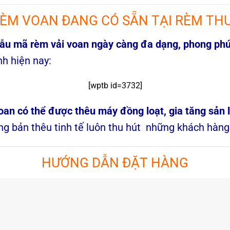
RÈM VOAN ĐANG CÓ SẴN TẠI RÈM T
ẫu mã rèm vải voan ngày càng đa dạng, phong ph
nh hiện nay:
[wptb id=3732]
oan có thể được thêu máy đồng loạt, gia tăng sản l
ững bản thêu tinh tế luôn thu hút những khách hà
HƯỚNG DẪN ĐẶT HÀNG