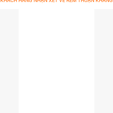
KHÁCH HÀNG NHẬN XÉT VỀ RÈM THUẬN KHANG