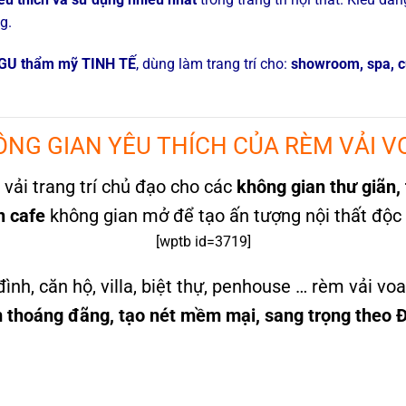
g.
GU thẩm mỹ TINH TẾ
, dùng làm trang trí cho:
showroom, spa, c
NG GIAN YÊU THÍCH CỦA RÈM VẢI 
ải trang trí chủ đạo cho các
không gian thư giãn, 
n cafe
không gian mở để tạo ấn tượng nội thất độc
[wptb id=3719]
ình, căn hộ, villa, biệt thự, penhouse … rèm vải vo
 thoáng đãng, tạo nét mềm mại, sang trọng theo Đ