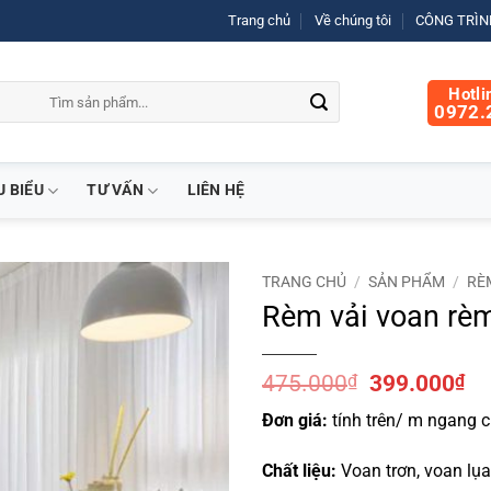
Trang chủ
Về chúng tôi
CÔNG TRÌNH
Hotli
0972.
U BIỂU
TƯ VẤN
LIÊN HỆ
TRANG CHỦ
/
SẢN PHẨM
/
RÈ
Rèm vải voan rèm
Giá
Gi
475.000
₫
399.000
₫
gốc
hi
Đơn giá:
tính trên/ m ngang c
là:
tại
475.000₫.
là:
Chất liệu:
Voan trơn, voan lụa,
39