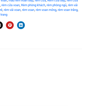
 voan
,
mẫu rèm voan đẹp
,
rèm cửa
,
Rèm cửa đẹp
,
rèm cứa
,
rèm cửa voan
,
Rèm phòng khách
,
rèm phòng ngủ
,
rèm vải
rẻ
,
rèm vải voan
,
rèm voan
,
rèm voan mỏng
,
rèm voan trắng
,
 trang