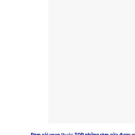
Rèm vải voan
thuộc
TOP những rèm cửa được yê