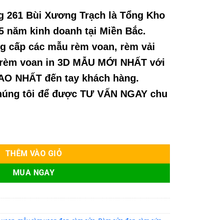
g 261 B
ùi Xương Tr
ạch l
à T
ổng Kho
5 năm kinh doanh t
ại Miền Bắc.
g c
ấp c
ác m
ẫu r
èm voan, rèm v
ải
 rèm voan in 3D M
ẪU MỚI NHẤT với
CAO NHẤT
đ
ến tay kh
ách hàng.
h
úng tôi đ
ể
đư
ợc T
Ư V
ẤN NGAY chu
ổ số lượng
THÊM VÀO GIỎ
MUA NGAY