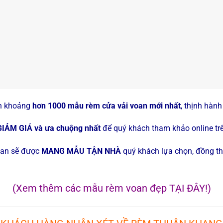
ẵn khoảng
hơn 1000 mẫu rèm cửa vải voan mới nhất
, thịnh hành
ẢM GIÁ và ưa chuộng nhất
để quý khách tham khảo online trê
voan sẽ được
MANG MẪU TẬN NHÀ
quý khách lựa chọn, đồng th
(Xem thêm các mẫu rèm voan đẹp
TẠI ĐÂY!
)