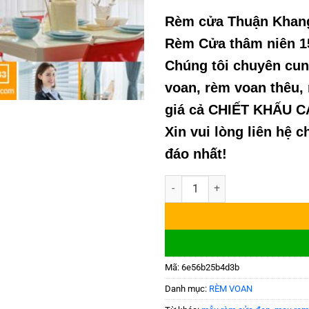
Rèm c
ửa Thuận Khan
R
èm C
ửa th
âm niên 1
Ch
úng tôi chuyên cun
voan, r
èm voan thêu,
gi
á c
ả CHIẾT KHẤU 
Xin vui lòng liên h
ệ c
đáo nh
ất!
Rèm vải voan rèm trang trí cửa s
Mã:
6e56b25b4d3b
Danh mục:
RÈM VOAN