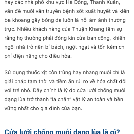
hay các nhà phố khu vực Hà Đông, Thanh Xuân,
vấn đề muỗi vằn truyền bệnh sốt xuất huyết và kiến
ba khoang gây bỏng da luôn là nỗi ám ảnh thường
trực. Nhiều khách hàng của Thuận Khang tâm sự
rằng họ thường phải đóng kín cửa ban công, khiến
ngôi nhà trở nên bí bách, ngột ngạt và tốn kém chi
phí điện năng cho điều hòa.
Sử dụng thuốc xịt côn trùng hay nhang muỗi chỉ là
giải pháp tạm thời và tiềm ẩn rủi ro về hóa chất đối
với trẻ nhỏ. Đây chính là lý do cửa lưới chống muỗi
dạng lùa trở thành “lá chắn” vật lý an toàn và bền
vững nhất cho gia đình của bạn.
Cửa lưới chống muỗi dạng lùa là gì?