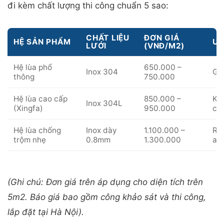
đi kèm chất lượng thi công chuẩn 5 sao:
CHẤT LIỆU
ĐƠN GIÁ
HỆ SẢN PHẨM
ƯU
LƯỚI
(VNĐ/M2)
Hệ lùa phổ
650.000 –
Inox 304
Giá
thông
750.000
Hệ lùa cao cấp
850.000 –
Khu
Inox 304L
(Xingfa)
950.000
ch
Hệ lùa chống
Inox dày
1.100.000 –
Rấ
trộm nhẹ
0.8mm
1.300.000
an 
(Ghi chú: Đơn giá trên áp dụng cho diện tích trên
5m2. Báo giá bao gồm công khảo sát và thi công,
lắp đặt tại Hà Nội).