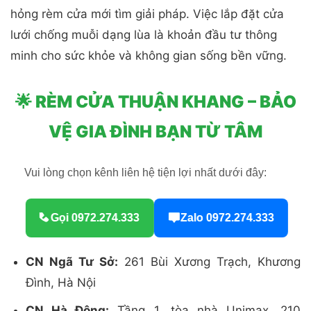
hỏng rèm cửa mới tìm giải pháp. Việc lắp đặt cửa
lưới chống muỗi dạng lùa là khoản đầu tư thông
minh cho sức khỏe và không gian sống bền vững.
🌟 RÈM CỬA THUẬN KHANG – BẢO
VỆ GIA ĐÌNH BẠN TỪ TÂM
Vui lòng chọn kênh liên hệ tiện lợi nhất dưới đây:
Gọi 0972.274.333
Zalo 0972.274.333
CN Ngã Tư Sở:
261 Bùi Xương Trạch, Khương
Đình, Hà Nội
CN Hà Đông:
Tầng 1, tòa nhà Unimax, 210