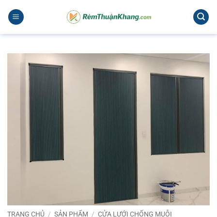
Bỏ
qua
nội
dung
TRANG CHỦ
/
SẢN PHẨM
/
CỬA LƯỚI CHỐNG MUỖI