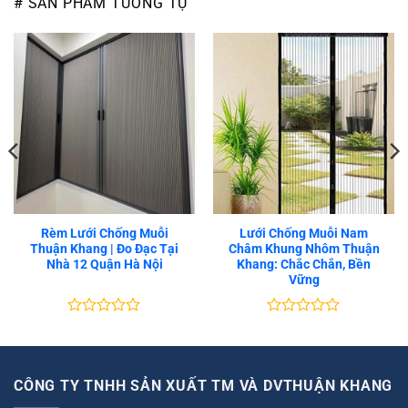
# SẢN PHẨM TƯƠNG TỰ
Rèm Lưới Chống Muỗi
Lưới Chống Muỗi Nam
Thuận Khang | Đo Đạc Tại
Châm Khung Nhôm Thuận
Nhà 12 Quận Hà Nội
Khang: Chắc Chắn, Bền
Vững
Được
Được
xếp
xếp
hạng
hạng
0
0
5
5
CÔNG TY TNHH SẢN XUẤT TM VÀ DVTHUẬN KHANG
sao
sao