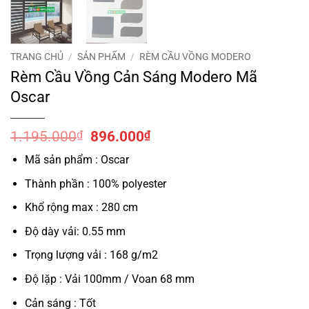
TRANG CHỦ
/
SẢN PHẨM
/
RÈM CẦU VỒNG MODERO
Rèm Cầu Vồng Cản Sáng Modero Mã
Oscar
Giá
Giá
1.195.000
₫
896.000
₫
gốc
hiện
Mã sản phẩm : Oscar
là:
tại
1.195.000₫.
là:
Thành phần : 100% polyester
896.000₫.
Khổ rộng max : 280 cm
Độ dày vải: 0.55 mm
Trọng lượng vải : 168 g/m2
Độ lặp : Vải 100mm / Voan 68 mm
Cản sáng : Tốt