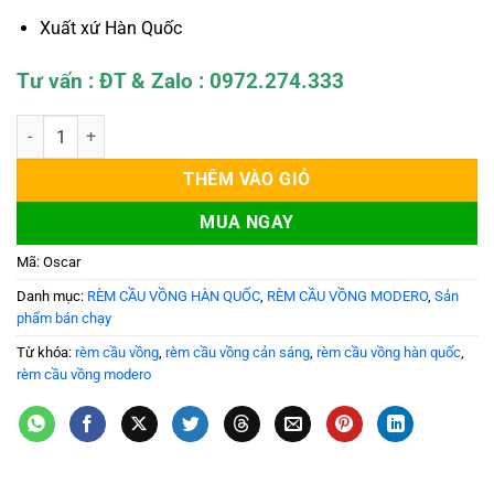
Xuất xứ Hàn Quốc
Tư vấn : ĐT & Zalo : 0972.274.333
Rèm Cầu Vồng Cản Sáng Modero Mã Oscar số lượng
THÊM VÀO GIỎ
MUA NGAY
Mã:
Oscar
Danh mục:
RÈM CẦU VỒNG HÀN QUỐC
,
RÈM CẦU VỒNG MODERO
,
Sản
phẩm bán chạy
Từ khóa:
rèm cầu vồng
,
rèm cầu vồng cản sáng
,
rèm cầu vồng hàn quốc
,
rèm cầu vồng modero