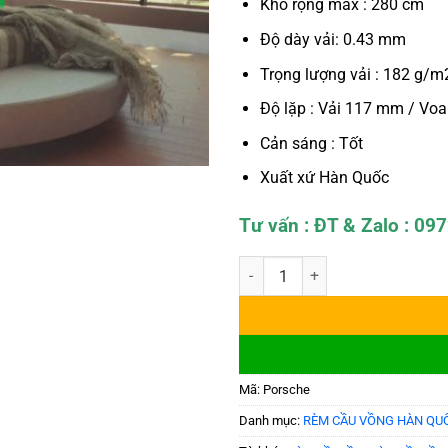
Khổ rộng max : 280 cm
Độ dày vải: 0.43 mm
Trọng lượng vải : 182 g/m
Độ lặp : Vải 117 mm / Vo
Cản sáng : Tốt
Xuất xứ Hàn Quốc
Tư vấn : ĐT & Zalo : 09
Rèm Cầu Vồng Cản Sáng Modero 
Mã:
Porsche
Danh mục:
RÈM CẦU VỒNG HÀN QU