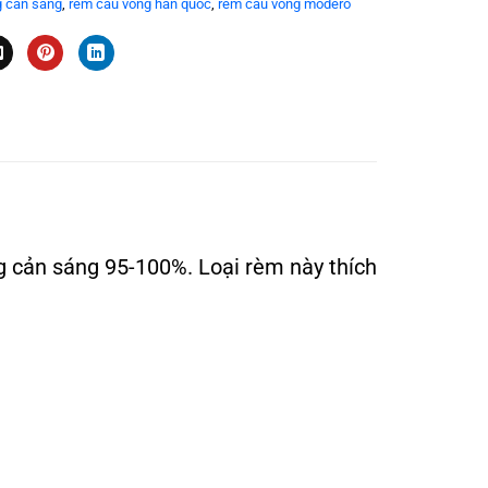
g cản sáng
,
rèm cầu vồng hàn quốc
,
rèm cầu vồng modero
cản sáng 95-100%. Loại rèm này thích