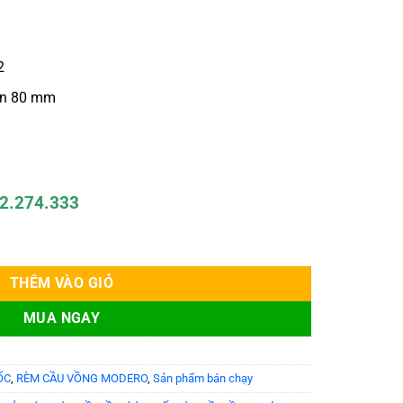
2
an 80 mm
72.274.333
Mã Porsche số lượng
THÊM VÀO GIỎ
MUA NGAY
ỐC
,
RÈM CẦU VỒNG MODERO
,
Sản phẩm bán chạy