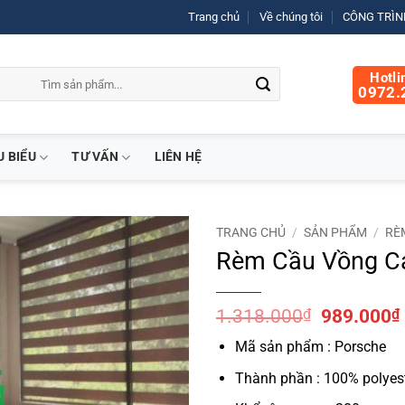
Trang chủ
Về chúng tôi
CÔNG TRÌNH
Hotli
0972.
U BIỂU
TƯ VẤN
LIÊN HỆ
TRANG CHỦ
/
SẢN PHẨM
/
RÈ
Rèm Cầu Vồng C
Giá
1.318.000
₫
989.000
₫
gốc
Mã sản phẩm : Porsche
là:
1.318.000
Thành phần : 100% polyes