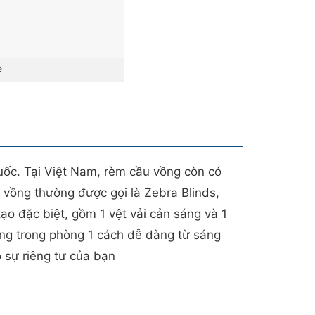
e
ốc. Tại Việt Nam, rèm cầu vồng còn có
vồng thường được gọi là Zebra Blinds,
ạo đặc biệt, gồm 1 vệt vải cản sáng và 1
áng trong phòng 1 cách dễ dàng từ sáng
o sự riêng tư của bạn