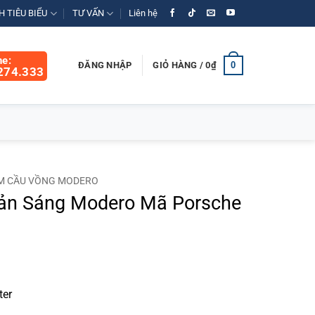
 TIÊU BIỂU
TƯ VẤN
Liên hệ
ne:
0
ĐĂNG NHẬP
GIỎ HÀNG /
0
₫
274.333
M CẦU VỒNG MODERO
ản Sáng Modero Mã Porsche
Giá
hiện
tại
₫.
là:
ter
989.000₫.