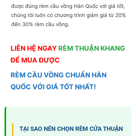
RÈM CẦU VỒNG CHUẨN HÀN
QUỐC VỚI GIÁ TỐT NHẤT!
TẠI SAO NÊN CHỌN RÈM CỬA THUẬN
KHANG
✔️ Chất lượng tốt, giá cả hợp lý, luôn RẺ hơn
10-20%
✔️ Nhân viên tư vấn giàu kinh nghiệm, thợ lắp
đặt cẩn thận