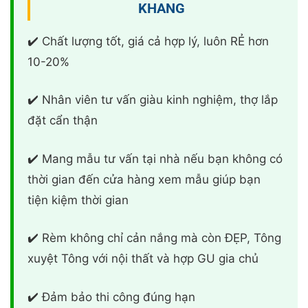
✔️ Mang mẫu tư vấn tại nhà nếu bạn không có
thời gian đến cửa hàng xem mẫu giúp bạn
tiện kiệm thời gian
✔️ Rèm không chỉ cản nắng mà còn ĐẸP, Tông
xuyệt Tông với nội thất và hợp GU gia chủ
✔️ Đảm bảo thi công đúng hạn
✔️ BẢO HÀNH MIỄN PHÍ lên tới 3 năm với rèm
vải, rèm cầu vồng; 2 năm đối với rèm gỗ, rèm
cuốn; 1 năm đối với rèm roman, rèm lá dọc,
rèm sáo nhôm… Bảo trì sản phẩm trọn đời
✔️ Hoàn tiền 100% nếu sản phẩm không đúng