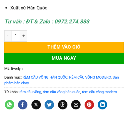
Xuất xứ Hàn Quốc
Tư vấn : ĐT & Zalo : 0972.274.333
Rèm Cầu Vồng Cản Sáng Modero Mã Everlyn số lượng
THÊM VÀO GIỎ
MUA NGAY
Mã:
Everlyn
Danh mục:
RÈM CẦU VỒNG HÀN QUỐC
,
RÈM CẦU VỒNG MODERO
,
Sản
phẩm bán chạy
Từ khóa:
rèm cầu vồng
,
rèm cầu vồng hàn quốc
,
rèm cầu vồng modero