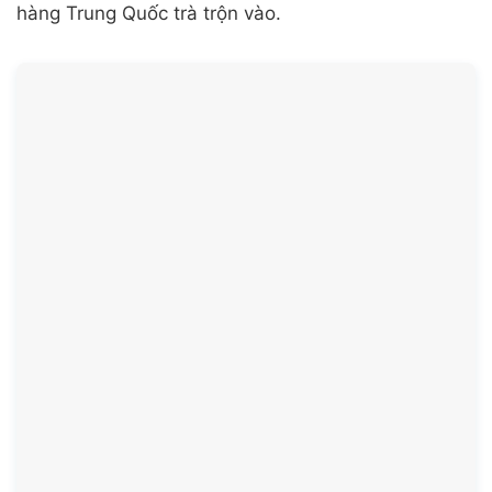
Công ty Rèm Thuận Khang thăm quan nhà máy sản xuất
vải rèm cầu vồng tại Hàn Quốc