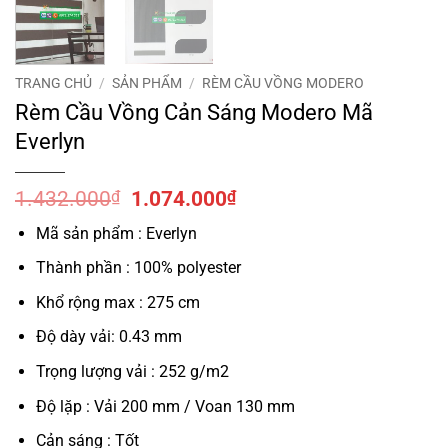
TRANG CHỦ
/
SẢN PHẨM
/
RÈM CẦU VỒNG MODERO
Rèm Cầu Vồng Cản Sáng Modero Mã
Everlyn
Giá
Giá
1.432.000
₫
1.074.000
₫
gốc
hiện
Mã sản phẩm : Everlyn
là:
tại
1.432.000₫.
là:
Thành phần : 100% polyester
1.074.000₫.
Khổ rộng max : 275 cm
Độ dày vải: 0.43 mm
Trọng lượng vải : 252 g/m2
Độ lặp : Vải 200 mm / Voan 130 mm
Cản sáng : Tốt