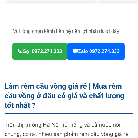
Làm rèm cầu vồng giá rẻ | Mua rèm
cầu vồng ở đâu có giá và chất lượng
tốt nhất ?
Trên thị trường Hà Nội nói riêng và cả nước nói
chung, có rất nhiều sản phẩm rèm cầu vồng giá rẻ
với các thương hiệu khác nhau, vàng thau lẫn lộn,
chúng tôi xin khẳng định chắc chắn với các bạn
rằng hàng giá rẻ thì sẽ không có chất lượng tốt. Vì
vậy, mỗi khi muốn mua sản phẩm rèm cầu vồng,
các bạn cần tham khảo kỹ để chọn được sản phẩm
tốt và nhà cung cấp uy tín. Bạn có thể liên hệ với
Thuận Khang để chúng tôi tư vấn cho bạn cách lựa