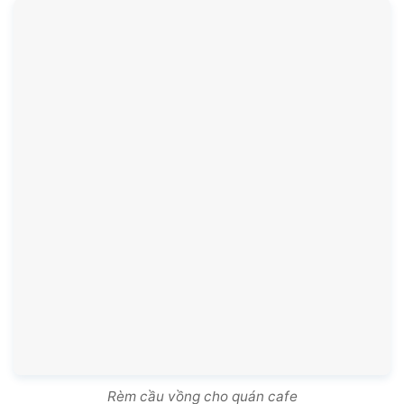
Rèm cầu vồng cho quán cafe
Khách hàng nhận xét về rèm Thuận
Khang