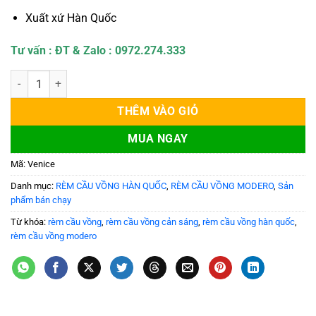
Xuất xứ Hàn Quốc
Tư vấn : ĐT & Zalo : 0972.274.333
Rèm Cầu Vồng Hàn Quốc Modero mã Venice số lượng
THÊM VÀO GIỎ
MUA NGAY
Mã:
Venice
Danh mục:
RÈM CẦU VỒNG HÀN QUỐC
,
RÈM CẦU VỒNG MODERO
,
Sản
phẩm bán chạy
Từ khóa:
rèm cầu vồng
,
rèm cầu vồng cản sáng
,
rèm cầu vồng hàn quốc
,
rèm cầu vồng modero