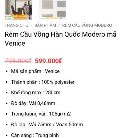
TRANG CHỦ
/
SẢN PHẨM
/
RÈM CẦU VỒNG MODERO
Rèm Cầu Vồng Hàn Quốc Modero mã
Venice
Giá
Giá
798.000
₫
599.000
₫
gốc
hiện
Mã sản phẩm : Venice
là:
tại
798.000₫.
là:
Thành phần : 100% polyester
599.000₫.
Khổ rộng max : 280cm
Độ dày: Vải 0,46mm
Trọng lượng vải : 105gr/m2
Độ lặp : Vải 75mm / Voan 50mm
Cản sáng : Trung bình