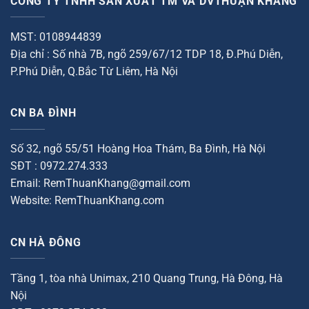
CÔNG TY TNHH SẢN XUẤT TM VÀ DVTHUẬN KHANG
MST: 0108944839
Địa chỉ : Số nhà 7B, ngõ 259/67/12 TDP 18, Đ.Phú Diễn,
P.Phú Diễn, Q.Bắc Từ Liêm, Hà Nội
CN BA ĐÌNH
Số 32, ngõ 55/51 Hoàng Hoa Thám, Ba Đình, Hà Nội
SĐT : 0972.274.333
Email: RemThuanKhang@gmail.com
Website: RemThuanKhang.com
CN HÀ ĐÔNG
Tầng 1, tòa nhà Unimax, 210 Quang Trung, Hà Đông, Hà
Nội