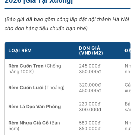
2026 [Giá Tại Xưởng]
(Báo giá đã bao gồm công lắp đặt nội thành Hà Nội
cho đơn hàng tiêu chuẩn bạn nhé)
ĐƠN GIÁ
LOẠI RÈM
ĐẶC
(VNĐ/M2)
Rèm Cuốn Trơn
(Chống
245.000đ –
Nhựa
nắng 100%)
350.000đ
nhô
320.000đ –
Cản 
Rèm Cuốn Lưới
(Thoáng)
450.000đ
xuyê
220.000đ –
Bản 
Rèm Lá Dọc Văn Phòng
300.000đ
sáng
Rèm Nhựa Giả Gỗ
(Bản
580.000đ –
Nhựa
5cm)
850.000đ
nước