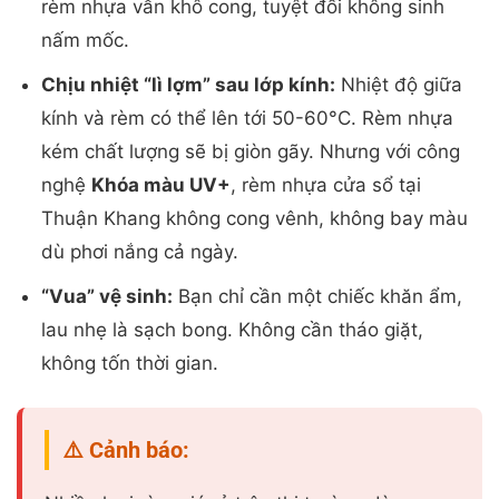
rèm nhựa vẫn khô cong, tuyệt đối không sinh
nấm mốc.
Chịu nhiệt “lì lợm” sau lớp kính:
Nhiệt độ giữa
kính và rèm có thể lên tới 50-60°C. Rèm nhựa
kém chất lượng sẽ bị giòn gãy. Nhưng với công
nghệ
Khóa màu UV+
, rèm nhựa cửa sổ tại
Thuận Khang không cong vênh, không bay màu
dù phơi nắng cả ngày.
“Vua” vệ sinh:
Bạn chỉ cần một chiếc khăn ẩm,
lau nhẹ là sạch bong. Không cần tháo giặt,
không tốn thời gian.
⚠️ Cảnh báo: