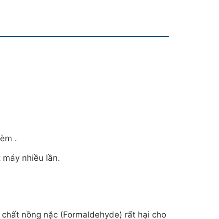
rèm .
 máy nhiều lần.
a chất nồng nặc (Formaldehyde) rất hại cho