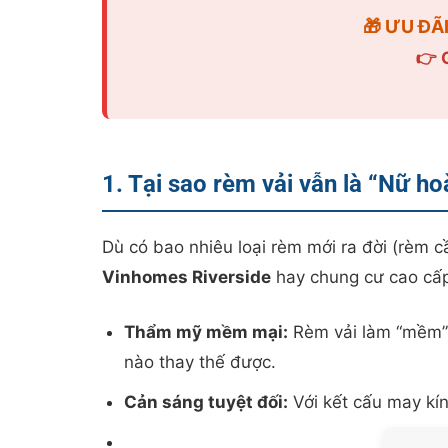
🎁 ƯU ĐÃ
👉 
1. Tại sao rèm vải vẫn là “Nữ h
Dù có bao nhiêu loại rèm mới ra đời (rèm cầ
Vinhomes Riverside
hay chung cư cao cấ
Thẩm mỹ mềm mại:
Rèm vải làm “mềm” 
nào thay thế được.
Cản sáng tuyệt đối:
Với kết cấu may kín