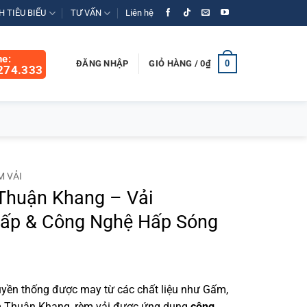
 TIÊU BIỂU
TƯ VẤN
Liên hệ
ne:
0
ĐĂNG NHẬP
GIỎ HÀNG /
0
₫
274.333
M VẢI
Thuận Khang – Vải
ấp & Công Nghệ Hấp Sóng
ruyền thống được may từ các chất liệu như Gấm,
m Thuận Khang, rèm vải được ứng dụng
công