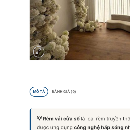
MÔ TẢ
ĐÁNH GIÁ (0)
💡
Rèm vải cửa sổ
là loại rèm truyền t
được ứng dụng
công nghệ hấp sóng nh