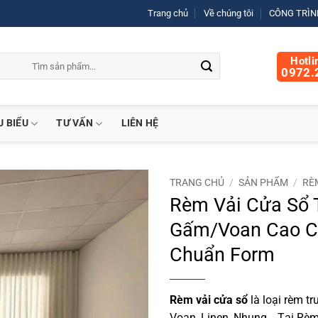
Trang chủ
Về chúng tôi
CÔNG TRÌNH
Hotli
0972.
U BIỂU
TƯ VẤN
LIÊN HỆ
TRANG CHỦ
/
SẢN PHẨM
/
RÈ
Rèm Vải Cửa Sổ 
Gấm/Voan Cao C
Chuẩn Form
Rèm vải cửa sổ
là loại rèm t
Voan, Linen, Nhung… Tại Rè