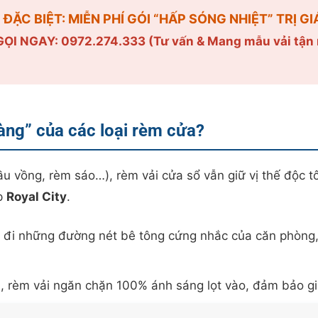
I ĐẶC BIỆT: MIỄN PHÍ GÓI “HẤP SÓNG NHIỆT” TRỊ G
GỌI NGAY: 0972.274.333 (Tư vấn & Mang mẫu vải tận
oàng” của các loại rèm cửa?
u vồng, rèm sáo…), rèm vải cửa sổ vẫn giữ vị thế độc tôn
p
Royal City
.
đi những đường nét bê tông cứng nhắc của căn phòng,
, rèm vải ngăn chặn 100% ánh sáng lọt vào, đảm bảo gi