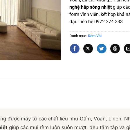
nghệ hấp sóng nhiệt
giúp cá
form vĩnh viễn, kết hợp khả n
đại. Liên hệ 0972 274 333
Danh mục:
Rèm Vải
hống được may từ các chất liệu như Gấm, Voan, Linen, 
iệt
giúp các múi rèm luôn suôn mượt, đều tăm tắp và gi