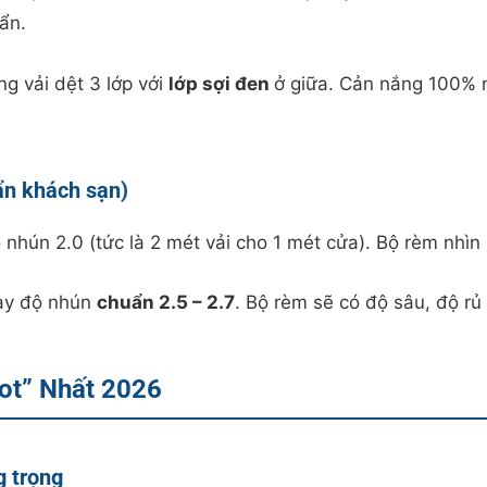
ẩn.
g vải dệt 3 lớp với
lớp sợi đen
ở giữa. Cản nắng 100% 
ẩn khách sạn)
nhún 2.0 (tức là 2 mét vải cho 1 mét cửa). Bộ rèm nhìn s
ay độ nhún
chuẩn 2.5 – 2.7
. Bộ rèm sẽ có độ sâu, độ rủ
ot” Nhất 2026
g trọng