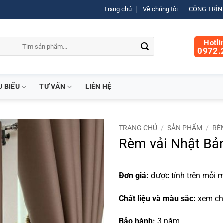
Trang chủ
Về chúng tôi
CÔNG TRÌNH
Hotli
0972.
U BIỂU
TƯ VẤN
LIÊN HỆ
TRANG CHỦ
/
SẢN PHẨM
/
RÈ
Rèm vải Nhật Bả
Đơn giá:
được tính trên mỗi m
Chất liệu và màu sắc:
xem chi
Bảo hành:
3 năm