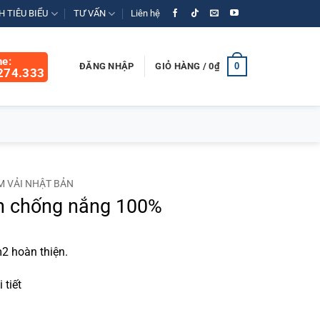
 TIÊU BIỂU
TƯ VẤN
Liên hệ
ne:
0
ĐĂNG NHẬP
GIỎ HÀNG /
0
₫
274.333
M VẢI NHẬT BẢN
n chống nắng 100%
2 hoàn thiện.
 tiết