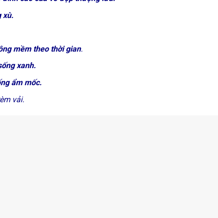
 xù.
ông mềm theo thời gian
.
 sống xanh.
hống ẩm mốc.
rèm vải.