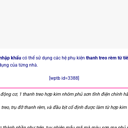
 nhập khẩu
có thể sử dụng các hệ phụ kiện
thanh treo rèm từ t
dụng của từng nhà.
[wptb id=3388]
động cơ, 1 thanh treo hợp kim nhôm phủ sơn tĩnh điện chính hã
treo, trụ đỡ thanh rèm, và đầu bịt cố định được làm từ hợp kim
 thành phần như trên, tuy nhiên mẫu mã mà màu sơn mạ phủ 