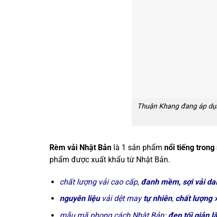
Thuận Khang đang áp dụn
Rèm vải Nhật Bản
là 1 sản phẩm
nổi tiếng tron
phẩm được xuất khẩu từ Nhật Bản.
chất lượng vải cao cấp,
đanh mềm, sợi vải dai
nguyên liệu
vải dệt may
tự nhiên
,
chất lượng
x
mẫu mã phong cách Nhật Bản:
đẹp tối giản l