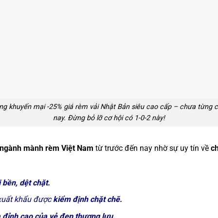
g khuyến mại -25% giá rèm vải Nhật Bản siêu cao cấp – chưa từng c
nay. Đừng bỏ lỡ cơ hội có 1-0-2 này!
g ngành mành rèm Việt Nam
từ trước đến nay nhờ sự uy tín về
ch
 bền, dệt chặt.
uất khẩu được
kiểm định chặt chẽ.
à đỉnh cao của vẻ đẹp thượng lưu.