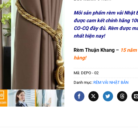
Mỗi sản phẩm rèm vải Nhật 
được cam kết chính hãng 100
CO-CQ đầy đủ. Rèm được may
nhất hiện nay!
Rèm Thuận Khang –
15 năm 
hàng!
Mã:
DEPO - 02
Danh mục:
RÈM VẢI NHẬT BẢN