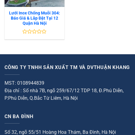
Lưới Inox Chống Muỗi 304:
Báo Giá & Lắp Đặt Tại 12
Quận Hà Nội
Được
xếp
hạng
0
5
sao
CÔNG TY TNHH SẢN XUẤT TM VÀ DVTHUẬN KHANG
MST: 0108944839
Địa chỉ : Số nhà 7B, ngõ 259/67/12 TDP 18, Đ.Phú Diễn,
P.Phú Diễn, Q.Bắc Từ Liêm, Hà Nội
CN BA ĐÌNH
Số 32, ngõ 55/51 Hoàng Hoa Thám, Ba Đình, Hà Nội