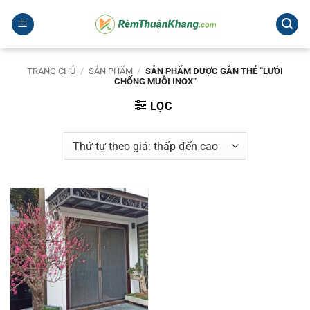
Bỏ
qua
nội
dung
TRANG CHỦ
/
SẢN PHẨM
/
SẢN PHẨM ĐƯỢC GẮN THẺ “LƯỚI
CHỐNG MUỖI INOX”
LỌC