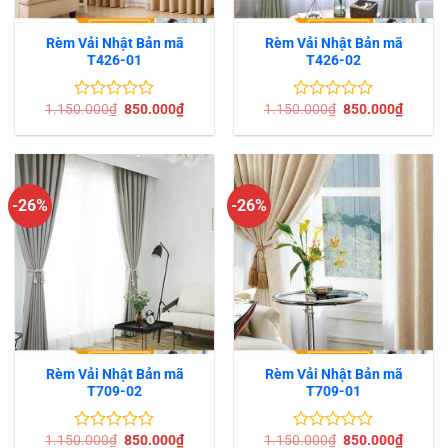
Rèm Vải Nhật Bản mã
Rèm Vải Nhật Bản mã
T426-01
T426-02
Giá
Giá
Giá
Giá
1.150.000
₫
850.000
₫
1.150.000
₫
850.000
₫
Được
Được
gốc
hiện
gốc
hiện
xếp
xếp
là:
tại
là:
tại
hạng
hạng
1.150.000₫.
là:
1.150.000₫.
là:
0
0
850.000₫.
850.00
5
5
sao
sao
-26%
-26%
Rèm Vải Nhật Bản mã
Rèm Vải Nhật Bản mã
T709-02
T709-01
Giá
Giá
Giá
Giá
1.150.000
₫
850.000
₫
1.150.000
₫
850.000
₫
Được
Được