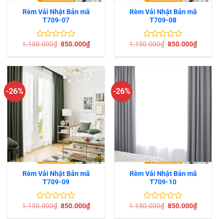
Rèm Vải Nhật Bản mã
Rèm Vải Nhật Bản mã
T709-07
T709-08
Giá
Giá
Giá
Giá
1.150.000
₫
850.000
₫
1.150.000
₫
850.000
₫
Được
Được
gốc
hiện
gốc
hiện
xếp
xếp
là:
tại
là:
tại
hạng
hạng
1.150.000₫.
là:
1.150.000₫.
là:
0
0
850.000₫.
850.00
5
5
sao
sao
-26%
-26%
Rèm Vải Nhật Bản mã
Rèm Vải Nhật Bản mã
T709-09
T709-10
Giá
Giá
Giá
Giá
1.150.000
₫
850.000
₫
1.150.000
₫
850.000
₫
Được
Được
gốc
hiện
gốc
hiện
xếp
xếp
là:
tại
là:
tại