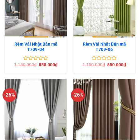
Rèm Vải Nhật Bản mã
Rèm Vải Nhật Bản mã
T709-04
T709-06
Giá
Giá
Giá
Giá
1.150.000
₫
850.000
₫
1.150.000
₫
850.000
₫
Được
Được
gốc
hiện
gốc
hiện
xếp
xếp
là:
tại
là:
tại
hạng
hạng
1.150.000₫.
là:
1.150.000₫.
là:
0
0
850.000₫.
850.00
5
5
sao
sao
-26%
-26%