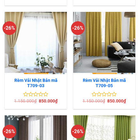
gốc
hiện
gốc
hiện
xếp
xếp
là:
tại
là:
tại
hạng
hạng
1.150.000₫.
là:
1.150.000₫.
là:
0
0
850.000₫.
850.00
5
5
sao
sao
-26%
-26%
Rèm Vải Nhật Bản mã
Rèm Vải Nhật Bản mã
T709-03
T709-05
Giá
Giá
Giá
Giá
1.150.000
₫
850.000
₫
1.150.000
₫
850.000
₫
Được
Được
gốc
hiện
gốc
hiện
xếp
xếp
là:
tại
là:
tại
hạng
hạng
1.150.000₫.
là:
1.150.000₫.
là:
0
0
850.000₫.
850.00
5
5
sao
sao
-26%
-26%