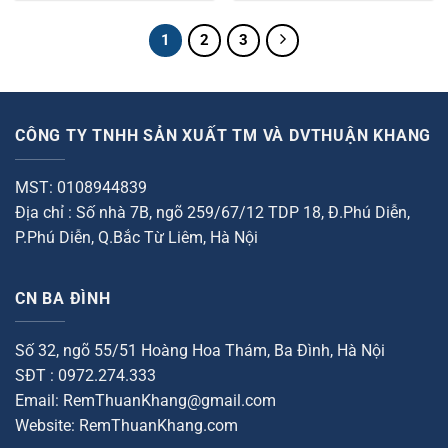
hạng
hạng
1.150.000₫.
là:
1.150.000₫.
là:
0
0
850.000₫.
850.00
1
2
3
5
5
sao
sao
CÔNG TY TNHH SẢN XUẤT TM VÀ DVTHUẬN KHANG
MST: 0108944839
Địa chỉ : Số nhà 7B, ngõ 259/67/12 TDP 18, Đ.Phú Diễn,
P.Phú Diễn, Q.Bắc Từ Liêm, Hà Nội
CN BA ĐÌNH
Số 32, ngõ 55/51 Hoàng Hoa Thám, Ba Đình, Hà Nội
SĐT : 0972.274.333
Email: RemThuanKhang@gmail.com
Website: RemThuanKhang.com