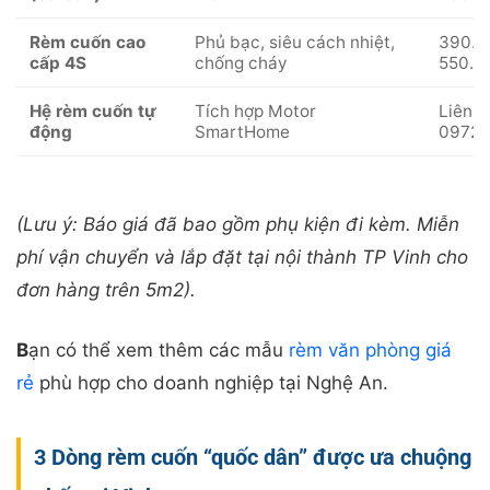
Rèm cuốn cao
Phủ bạc, siêu cách nhiệt,
390.0
cấp 4S
chống cháy
550.0
Hệ rèm cuốn tự
Tích hợp Motor
Liên h
động
SmartHome
0972.
(Lưu ý: Báo giá đã bao gồm phụ kiện đi kèm. Miễn
phí vận chuyển và lắp đặt tại nội thành TP Vinh cho
đơn hàng trên 5m2).
B
ạn có thể xem thêm các mẫu
rèm văn phòng giá
rẻ
phù hợp cho doanh nghiệp tại Nghệ An.
3 Dòng rèm cuốn “quốc dân” được ưa chuộng