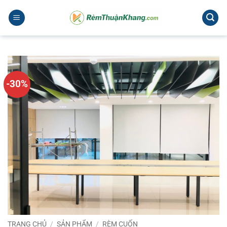
Bỏ
qua
nội
dung
-30%
TRANG CHỦ
/
SẢN PHẨM
/
RÈM CUỐN