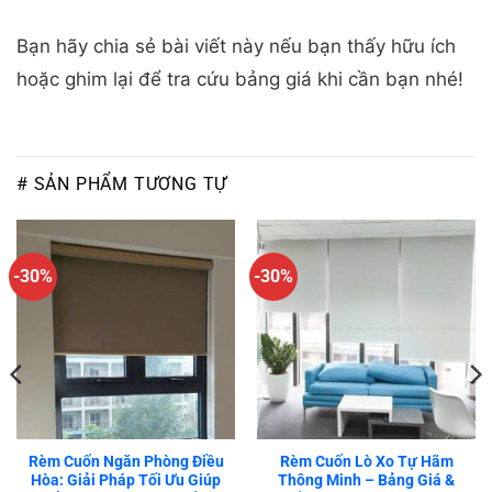
Bạn hãy chia sẻ bài viết này nếu bạn thấy hữu ích
hoặc ghim lại để tra cứu bảng giá khi cần bạn nhé!
# SẢN PHẨM TƯƠNG TỰ
-30%
-30%
Rèm Cuốn Ngăn Phòng Điều
Rèm Cuốn Lò Xo Tự Hãm
Hòa: Giải Pháp Tối Ưu Giúp
Thông Minh – Bảng Giá &