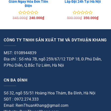
Giảm Ngay Hóa Đơn Tiền
Lắp Đặt 24h Tại Hà Nội
Điện
Giá
Giá
Giá
Giá
345.000
₫
240.000
₫
500.000
₫
350.000
₫
Được
Được
gốc
hiện
gốc
hiện
xếp
xếp
là:
tại
là:
tại
hạng
hạng
345.000₫.
là:
500.000₫.
là:
0
0
00₫.
240.000₫.
350.000
5
5
sao
sao
CÔNG TY TNHH SẢN XUẤT TM VÀ DVTHUẬN KHANG
MST: 0108944839
Địa chỉ : Số nhà 7B, ngõ 259/67/12 TDP 18, Đ.Phú Diễn,
P.Phú Diễn, Q.Bắc Từ Liêm, Hà Nội
CN BA ĐÌNH
Số 32, ngõ 55/51 Hoàng Hoa Thám, Ba Đình, Hà Nội
SĐT : 0972.274.333
Email: RemThuanKhang@gmail.com