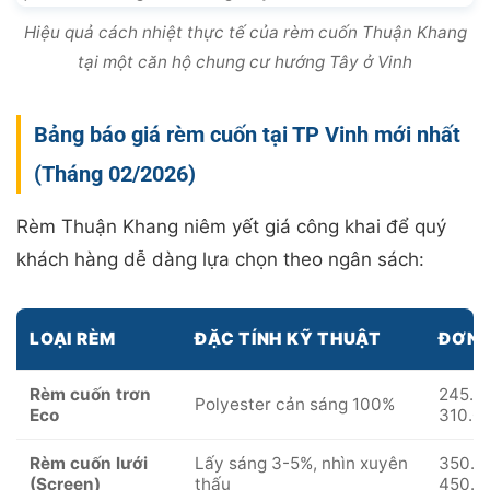
Hiệu quả cách nhiệt thực tế của rèm cuốn Thuận Khang
tại một căn hộ chung cư hướng Tây ở Vinh
Bảng báo giá rèm cuốn tại TP Vinh mới nhất
(Tháng 02/2026)
Rèm Thuận Khang niêm yết giá công khai để quý
khách hàng dễ dàng lựa chọn theo ngân sách:
LOẠI RÈM
ĐẶC TÍNH KỸ THUẬT
ĐƠN 
Rèm cuốn trơn
245.0
Polyester cản sáng 100%
Eco
310.0
Rèm cuốn lưới
Lấy sáng 3-5%, nhìn xuyên
350.0
(Screen)
thấu
450.0