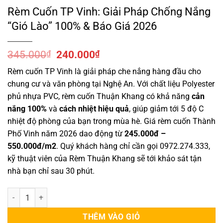
Rèm Cuốn TP Vinh: Giải Pháp Chống Nắng
“Gió Lào” 100% & Báo Giá 2026
Giá
Giá
345.000
₫
240.000
₫
gốc
hiện
Rèm cuốn TP Vinh là giải pháp che nắng hàng đầu cho
là:
tại
chung cư và văn phòng tại Nghệ An. Với chất liệu Polyester
345.000₫.
là:
240.000₫.
phủ nhựa PVC, rèm cuốn Thuận Khang có khả năng
cản
nắng 100%
và
cách nhiệt hiệu quả
, giúp giảm tới 5 độ C
nhiệt độ phòng của bạn trong mùa hè. Giá rèm cuốn Thành
Phố Vinh năm 2026 dao động từ
245.000đ –
550.000đ/m2
. Quý khách hàng chỉ cần gọi 0972.274.333,
kỹ thuật viên của Rèm Thuận Khang sẽ tới khảo sát tận
nhà bạn chỉ sau 30 phút.
Rèm Cuốn TP Vinh: Giải Pháp Chống Nắng "Gió Lào" 100% & Báo Giá 
THÊM VÀO GIỎ