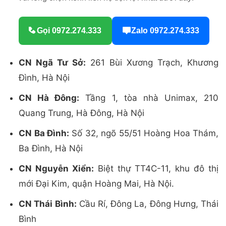
Gọi 0972.274.333
Zalo 0972.274.333
CN Ngã Tư Sở:
261 Bùi Xương Trạch, Khương
Đình, Hà Nội
CN Hà Đông:
Tầng 1, tòa nhà Unimax, 210
Quang Trung, Hà Đông, Hà Nội
CN Ba Đình:
Số 32, ngõ 55/51 Hoàng Hoa Thám,
Ba Đình, Hà Nội
CN Nguyễn Xiển:
Biệt thự TT4C-11, khu đô thị
mới Đại Kim, quận Hoàng Mai, Hà Nội.
CN Thái Bình:
Cầu Rí, Đông La, Đông Hưng, Thái
Bình