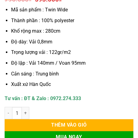
gốc
hiện
Mã sản phẩm : Twin Wide
là:
tại
790.000₫.
là:
Thành phần : 100% polyester
593.000₫.
Khổ rộng max : 280cm
Độ dày: Vải 0,8mm
Trọng lượng vải : 122gr/m2
Độ lặp : Vải 140mm / Voan 95mm
Cản sáng : Trung bình
Xuất xứ Hàn Quốc
Tư vấn : ĐT & Zalo : 0972.274.333
Rèm Cầu Vồng Hàn Quốc Modero mã Twin Wide số lượng
THÊM VÀO GIỎ
MUA NGAY