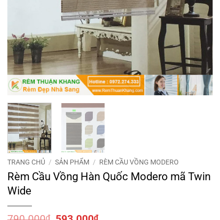
TRANG CHỦ
/
SẢN PHẨM
/
RÈM CẦU VỒNG MODERO
Rèm Cầu Vồng Hàn Quốc Modero mã Twin
Wide
Giá
Giá
790.000
₫
593.000
₫