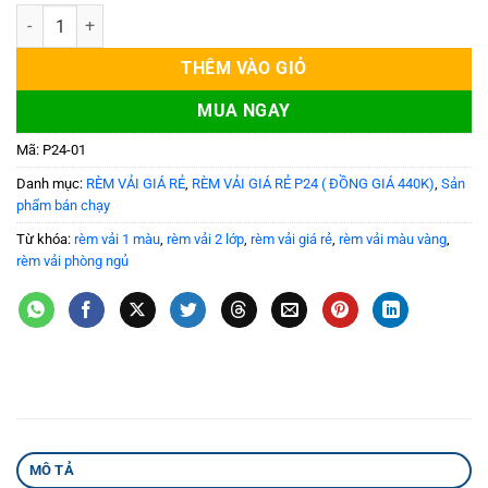
Rem vải giá rẻ Vol P24-01 số lượng
THÊM VÀO GIỎ
MUA NGAY
Mã:
P24-01
Danh mục:
RÈM VẢI GIÁ RẺ
,
RÈM VẢI GIÁ RẺ P24 ( ĐỒNG GIÁ 440K)
,
Sản
phẩm bán chạy
Từ khóa:
rèm vải 1 màu
,
rèm vải 2 lớp
,
rèm vải giá rẻ
,
rèm vải màu vàng
,
rèm vải phòng ngủ
MÔ TẢ