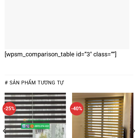
[wpsm_comparison_table id=”3″ class=””]
# SẢN PHẨM TƯƠNG TỰ
-25%
-40%