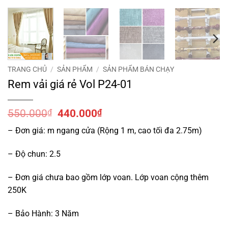
TRANG CHỦ
/
SẢN PHẨM
/
SẢN PHẨM BÁN CHẠY
Rem vải giá rẻ Vol P24-01
Giá
Giá
550.000
₫
440.000
₫
gốc
hiện
– Đơn giá: m ngang cửa (Rộng 1 m, cao tối đa 2.75m)
là:
tại
550.000₫.
là:
– Độ chun: 2.5
440.000₫.
– Đơn giá chưa bao gồm lớp voan. Lớp voan cộng thêm
250K
– Bảo Hành: 3 Năm