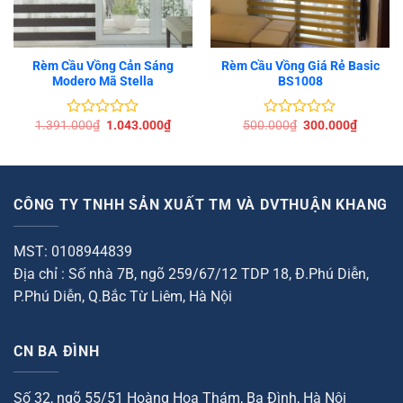
Rèm Cầu Vồng Cản Sáng
Rèm Cầu Vồng Giá Rẻ Basic
Modero Mã Stella
BS1008
Giá
Giá
Giá
Giá
1.391.000
₫
1.043.000
₫
500.000
₫
300.000
₫
Được
Được
gốc
hiện
gốc
hiện
xếp
xếp
là:
tại
là:
tại
hạng
hạng
1.391.000₫.
là:
500.000₫.
là:
0
0
00₫.
1.043.000₫.
300.000
5
5
sao
sao
CÔNG TY TNHH SẢN XUẤT TM VÀ DVTHUẬN KHANG
MST: 0108944839
Địa chỉ : Số nhà 7B, ngõ 259/67/12 TDP 18, Đ.Phú Diễn,
P.Phú Diễn, Q.Bắc Từ Liêm, Hà Nội
CN BA ĐÌNH
Số 32, ngõ 55/51 Hoàng Hoa Thám, Ba Đình, Hà Nội