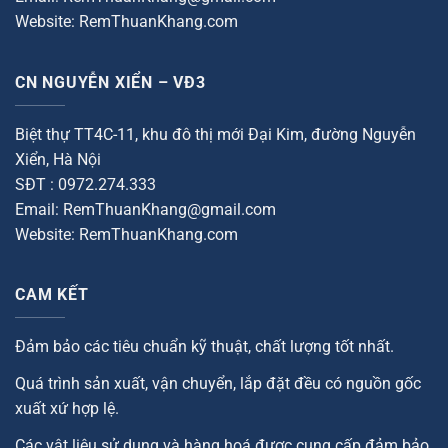
Website: RemThuanKhang.com
CN NGUYỄN XIỂN – VĐ3
Biệt thự TT4C-11, khu đô thị mới Đại Kim, đường Nguyễn
Xiển, Hà Nội
SĐT : 0972.274.333
Email: RemThuanKhang@gmail.com
Website: RemThuanKhang.com
CAM KẾT
Đảm bảo các tiêu chuẩn kỹ thuật, chất lượng tốt nhất.
Quá trình sản xuất, vận chuyển, lắp đặt đều có nguồn gốc
xuất xứ hợp lệ.
Các vật liệu sử dụng và hàng hoá được cung cấp đảm bảo