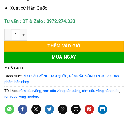
Xuất xứ Hàn Quốc
Tư vấn : ĐT & Zalo : 0972.274.333
Rèm Cầu Vồng Hàn Quốc Modero mã Catania số lượng
THÊM VÀO GIỎ
MUA NGAY
Mã:
Catania
Danh mục:
RÈM CẦU VỒNG HÀN QUỐC
,
RÈM CẦU VỒNG MODERO
,
Sản
phẩm bán chạy
Từ khóa:
rèm cầu vồng
,
rèm cầu vồng cản sáng
,
rèm cầu vồng hàn quốc
,
rèm cầu vồng modero