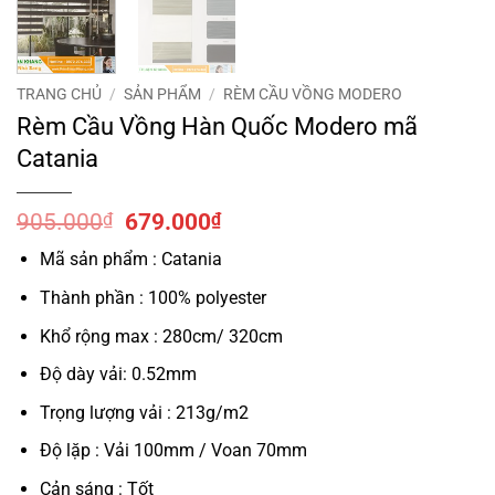
TRANG CHỦ
/
SẢN PHẨM
/
RÈM CẦU VỒNG MODERO
Rèm Cầu Vồng Hàn Quốc Modero mã
Catania
Giá
Giá
905.000
₫
679.000
₫
gốc
hiện
Mã sản phẩm : Catania
là:
tại
905.000₫.
là:
Thành phần : 100% polyester
679.000₫.
Khổ rộng max : 280cm/ 320cm
Độ dày vải: 0.52mm
Trọng lượng vải : 213g/m2
Độ lặp : Vải 100mm / Voan 70mm
Cản sáng : Tốt